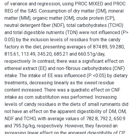
of variance and regression, using PROC MIXED and PROC
REG of the SAS. Consumption of dry matter (DM), mineral
matter (MM), organic matter (OM), crude protein (CP),
neutral detergent fiber (NDF), total carbohydrates (TCHO)
and total digestible nutrients (TDN) were not influenced (P>
0.05) by the inclusion levels of residues from the candy
factory in the diet, presenting averages of 874.89, 59.280,
815.61, 113.49, 345.20, 685.21 and 660.51g/day,
respectively. In contrast, there was a significant effect on
ethereal extract (EE) and non-fibrous carbohydrates (CNF)
intake. The intake of EE was influenced (P <0.05) by dietary
treatments, decreasing linearly as the sweet residue
content increased. There was a quadratic effect on CNF
intake as corn substitution was performed. Increasing
levels of candy residues in the diets of small ruminants did
not have an effect on the apparent digestibility of DM, OM,
NDF and TCHO, with average values of 782.8, 792.2, 650.9
and 795.3g/kg, respectively. However, they favored an
increasing linear effect on the apparent digestibility of CP