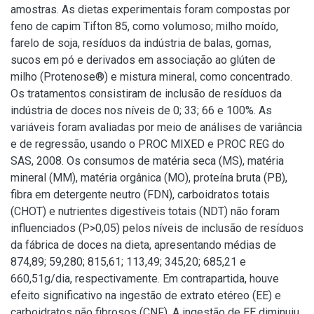
amostras. As dietas experimentais foram compostas por
feno de capim Tifton 85, como volumoso; milho moído,
farelo de soja, resíduos da indústria de balas, gomas,
sucos em pó e derivados em associação ao glúten de
milho (Protenose®) e mistura mineral, como concentrado.
Os tratamentos consistiram de inclusão de resíduos da
indústria de doces nos níveis de 0; 33; 66 e 100%. As
variáveis foram avaliadas por meio de análises de variância
e de regressão, usando o PROC MIXED e PROC REG do
SAS, 2008. Os consumos de matéria seca (MS), matéria
mineral (MM), matéria orgânica (MO), proteína bruta (PB),
fibra em detergente neutro (FDN), carboidratos totais
(CHOT) e nutrientes digestíveis totais (NDT) não foram
influenciados (P>0,05) pelos níveis de inclusão de resíduos
da fábrica de doces na dieta, apresentando médias de
874,89; 59,280; 815,61; 113,49; 345,20; 685,21 e
660,51g/dia, respectivamente. Em contrapartida, houve
efeito significativo na ingestão de extrato etéreo (EE) e
carboidratos não fibrosos (CNF). A ingestão de EE diminuiu