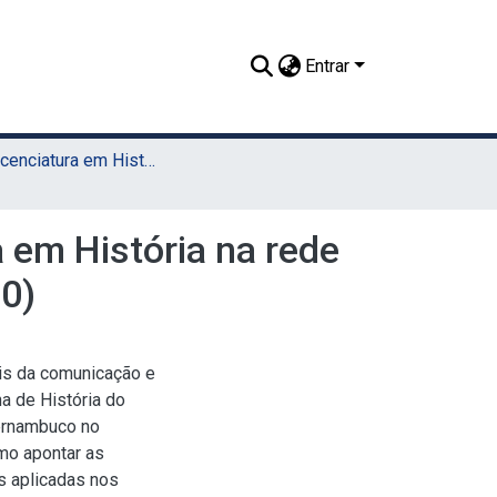
Entrar
TCC - Licenciatura em História (UAEADTec)
em História na rede
0)
ais da comunicação e
na de História do
ernambuco no
mo apontar as
as aplicadas nos