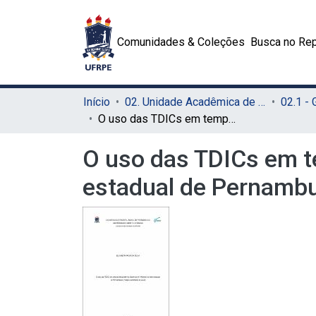
Comunidades & Coleções
Busca no Rep
Início
02. Unidade Acadêmica de Educação a Distância e Tecnologia (UAEADTec)
O uso das TDICs em tempos de pandemia: docência em História na rede estadual de Pernambuco (março a setembro de 2020)
O uso das TDICs em t
estadual de Pernamb