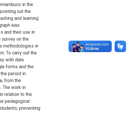
Pernambuco in the
pointing out the
eaching and learning
ograph was
s and their use in
ic survey on the
ve methodologies in
m. To carry out the
ey with data
gle forms and the
the period in
ta, from the
. The work in
n relation to the
 the pedagogical
 students, preventing