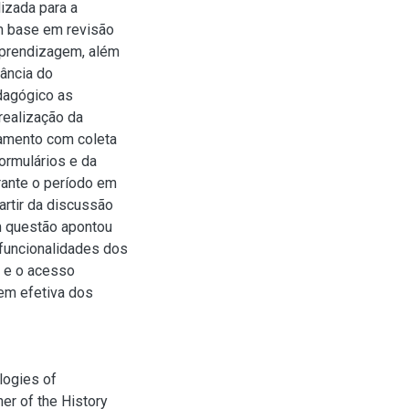
izada para a
om base em revisão
/aprendizagem, além
tância do
dagógico as
 realização da
tamento com coleta
ormulários e da
rante o período em
partir da discussão
em questão apontou
 funcionalidades dos
o e o acesso
gem efetiva dos
ologies of
er of the History