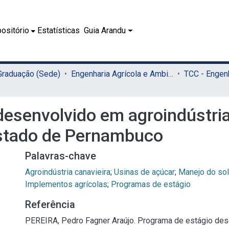
ositório
Estatísticas
Guia Arandu
 Graduação (Sede)
Engenharia Agrícola e Ambiental (Sede)
desenvolvido em agroindústria
estado de Pernambuco
Palavras-chave
Agroindústria canavieira
;
Usinas de açúcar
;
Manejo do so
Implementos agrícolas
;
Programas de estágio
Referência
PEREIRA, Pedro Fagner Araújo. Programa de estágio de