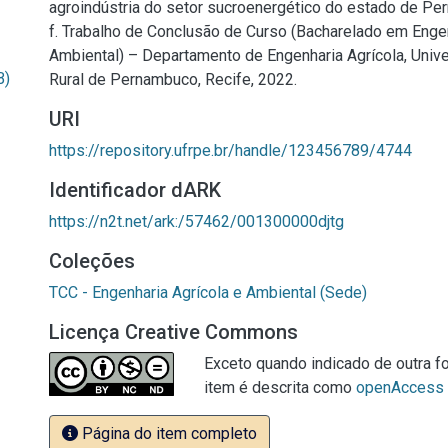
agroindústria do setor sucroenergético do estado de Pe
f. Trabalho de Conclusão de Curso (Bacharelado em Engen
Ambiental) – Departamento de Engenharia Agrícola, Univ
B)
Rural de Pernambuco, Recife, 2022.
URI
https://repository.ufrpe.br/handle/123456789/4744
Identificador dARK
https://n2t.net/ark:/57462/001300000djtg
Coleções
TCC - Engenharia Agrícola e Ambiental (Sede)
Licença Creative Commons
Exceto quando indicado de outra fo
item é descrita como
openAccess
Página do item completo