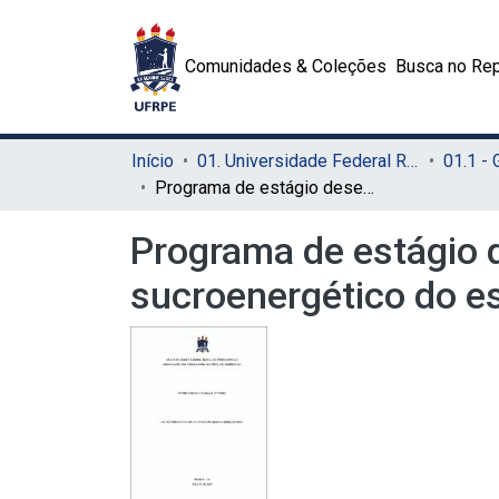
Comunidades & Coleções
Busca no Rep
Início
01. Universidade Federal Rural de Pernambuco - UFRPE (Sede)
01.1 -
Programa de estágio desenvolvido em agroindústria do setor sucroenergético do estado de Pernambuco
Programa de estágio 
sucroenergético do 