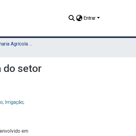
Entrar
TCC - Engenharia Agrícola e Ambiental (Sede)
 do setor
lo
;
Irrigação
;
senvolvido em