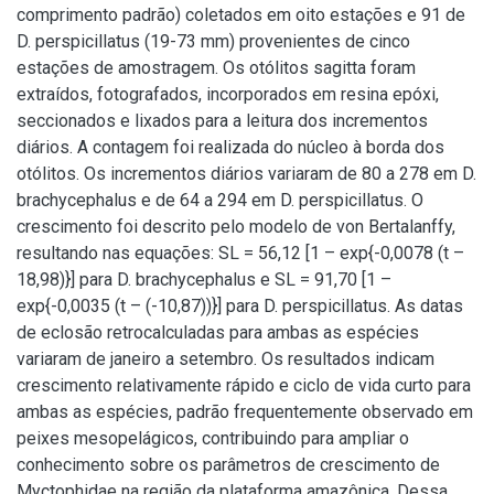
comprimento padrão) coletados em oito estações e 91 de
D. perspicillatus (19-73 mm) provenientes de cinco
estações de amostragem. Os otólitos sagitta foram
extraídos, fotografados, incorporados em resina epóxi,
seccionados e lixados para a leitura dos incrementos
diários. A contagem foi realizada do núcleo à borda dos
otólitos. Os incrementos diários variaram de 80 a 278 em D.
brachycephalus e de 64 a 294 em D. perspicillatus. O
crescimento foi descrito pelo modelo de von Bertalanffy,
resultando nas equações: SL = 56,12 [1 – exp{-0,0078 (t –
18,98)}] para D. brachycephalus e SL = 91,70 [1 –
exp{-0,0035 (t – (-10,87))}] para D. perspicillatus. As datas
de eclosão retrocalculadas para ambas as espécies
variaram de janeiro a setembro. Os resultados indicam
crescimento relativamente rápido e ciclo de vida curto para
ambas as espécies, padrão frequentemente observado em
peixes mesopelágicos, contribuindo para ampliar o
conhecimento sobre os parâmetros de crescimento de
Myctophidae na região da plataforma amazônica. Dessa