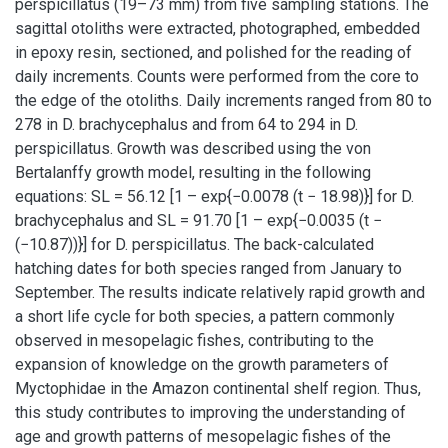
perspicillatus (19–73 mm) from five sampling stations. The
sagittal otoliths were extracted, photographed, embedded
in epoxy resin, sectioned, and polished for the reading of
daily increments. Counts were performed from the core to
the edge of the otoliths. Daily increments ranged from 80 to
278 in D. brachycephalus and from 64 to 294 in D.
perspicillatus. Growth was described using the von
Bertalanffy growth model, resulting in the following
equations: SL = 56.12 [1 – exp{−0.0078 (t − 18.98)}] for D.
brachycephalus and SL = 91.70 [1 – exp{−0.0035 (t −
(−10.87))}] for D. perspicillatus. The back-calculated
hatching dates for both species ranged from January to
September. The results indicate relatively rapid growth and
a short life cycle for both species, a pattern commonly
observed in mesopelagic fishes, contributing to the
expansion of knowledge on the growth parameters of
Myctophidae in the Amazon continental shelf region. Thus,
this study contributes to improving the understanding of
age and growth patterns of mesopelagic fishes of the