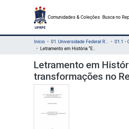
Comunidades & Coleções
Busca no Rep
Início
01. Universidade Federal Rural de Pernambuco - UFRPE (Sede)
01.1 -
Letramento em História “Encantos”: um livro paradidático sobre as transformações no Recife do século XIX
Letramento em Históri
transformações no Re