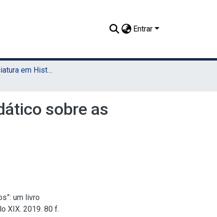
Entrar
TCC - Licenciatura em História (Sede)
dático sobre as
s”: um livro
o XIX. 2019. 80 f.