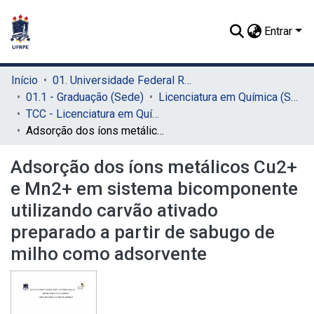
Entrar
Início
01. Universidade Federal Rural de Pernambuco - UFRPE (Sede)
01.1 - Graduação (Sede)
Licenciatura em Química (Sede)
TCC - Licenciatura em Química (Sede)
Adsorção dos íons metálicos Cu2+ e Mn2+ em sistema bicomponente utilizando carvão ativado preparado a partir de sabugo de milho como adsorvente
Adsorção dos íons metálicos Cu2+
e Mn2+ em sistema bicomponente
utilizando carvão ativado
preparado a partir de sabugo de
milho como adsorvente