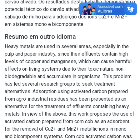
carvão ativado. Os resultados deste trabalho demonstram o
potencial técnico do carvão ativado preparado a partir do
sabugo de milho para a adsorção dos íons Cu2+ e Mn2+
em sistemas mono e bicomponente.
Resumo em outro idioma
Heavy metals are used in several areas, especially in the
pulp and paper industry, since their effluents contain high
levels of copper and manganese, which can cause harmful
effects on living systems due to their toxic nature, non-
biodegradable and accumulate in organisms. This problem
has led several research groups to seek treatment
alternatives. Adsorption using activated carbon prepared
from agro-industrial residues has been presented as an
alternative for the treatment of effluents containing heavy
metals. In view of the above, this work proposes the use of
activated carbon prepared from corn cob as an adsorbent
for the removal of Cu2+ and Mn2+ metallic ions in mono
and bicomponent systems. Corn cob activated carbon was