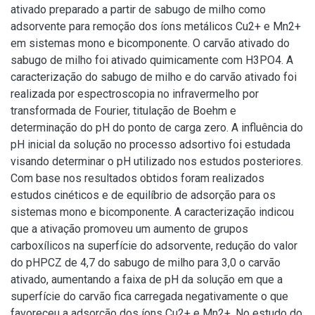
ativado preparado a partir de sabugo de milho como
adsorvente para remoção dos íons metálicos Cu2+ e Mn2+
em sistemas mono e bicomponente. O carvão ativado do
sabugo de milho foi ativado quimicamente com H3PO4. A
caracterização do sabugo de milho e do carvão ativado foi
realizada por espectroscopia no infravermelho por
transformada de Fourier, titulação de Boehm e
determinação do pH do ponto de carga zero. A influência do
pH inicial da solução no processo adsortivo foi estudada
visando determinar o pH utilizado nos estudos posteriores.
Com base nos resultados obtidos foram realizados
estudos cinéticos e de equilíbrio de adsorção para os
sistemas mono e bicomponente. A caracterização indicou
que a ativação promoveu um aumento de grupos
carboxílicos na superfície do adsorvente, redução do valor
do pHPCZ de 4,7 do sabugo de milho para 3,0 o carvão
ativado, aumentando a faixa de pH da solução em que a
superfície do carvão fica carregada negativamente o que
favoreceu a adsorção dos íons Cu2+ e Mn2+. No estudo do