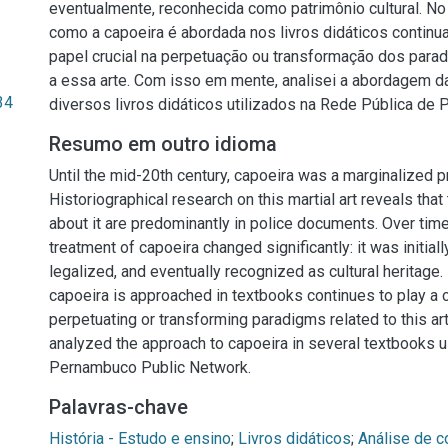
eventualmente, reconhecida como patrimônio cultural. No 
como a capoeira é abordada nos livros didáticos contin
papel crucial na perpetuação ou transformação dos para
a essa arte. Com isso em mente, analisei a abordagem d
34
diversos livros didáticos utilizados na Rede Pública de
Resumo em outro idioma
Until the mid-20th century, capoeira was a marginalized pr
Historiographical research on this martial art reveals that 
about it are predominantly in police documents. Over time
treatment of capoeira changed significantly: it was initial
legalized, and eventually recognized as cultural heritage
capoeira is approached in textbooks continues to play a cr
perpetuating or transforming paradigms related to this art.
analyzed the approach to capoeira in several textbooks u
Pernambuco Public Network.
Palavras-chave
História - Estudo e ensino
;
Livros didáticos
;
Análise de 