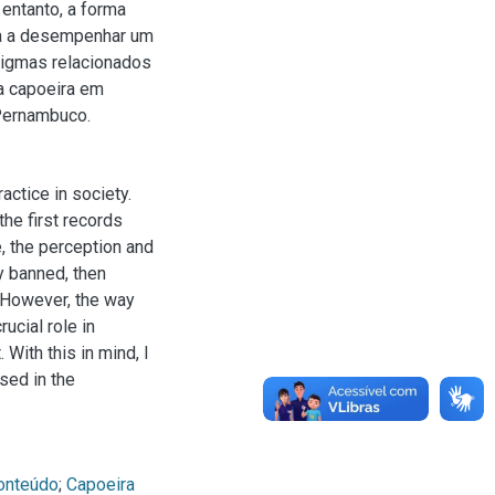
entanto, a forma
ua a desempenhar um
digmas relacionados
a capoeira em
 Pernambuco.
actice in society.
the first records
, the perception and
ly banned, then
. However, the way
ucial role in
 With this in mind, I
sed in the
conteúdo
;
Capoeira