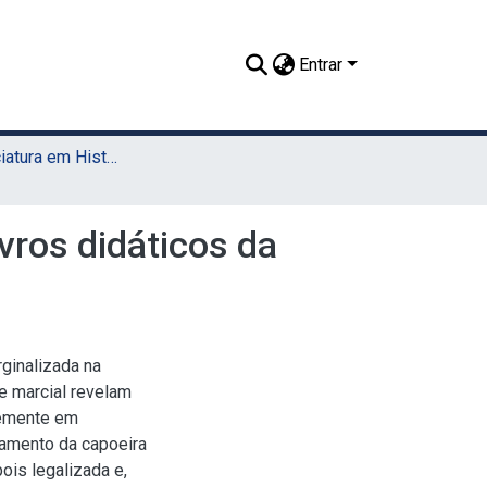
Entrar
TCC - Licenciatura em História (Sede)
ivros didáticos da
ginalizada na
e marcial revelam
temente em
tamento da capoeira
ois legalizada e,