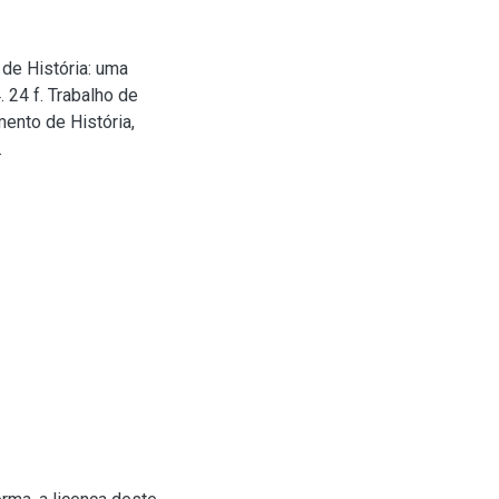
de História: uma
 24 f. Trabalho de
ento de História,
.