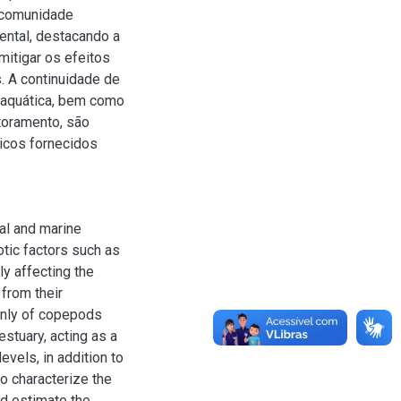
 comunidade
ental, destacando a
itigar os efeitos
. A continuidade de
a aquática, bem como
toramento, são
icos fornecidos
al and marine
otic factors such as
tly affecting the
 from their
nly of copepods
estuary, acting as a
evels, in addition to
to characterize the
d estimate the