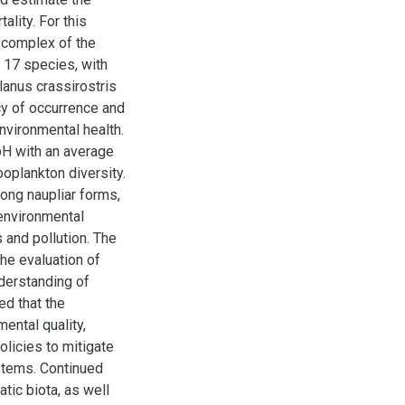
lity. For this
e complex of the
g 17 species, with
anus crassirostris
y of occurrence and
environmental health.
pH with an average
ooplankton diversity.
ong naupliar forms,
environmental
and pollution. The
the evaluation of
nderstanding of
d that the
ental quality,
licies to mitigate
stems. Continued
tic biota, as well