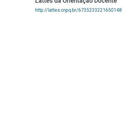
Lattes da Orientação Docente
http://lattes.cnpq.br/6735233221650148