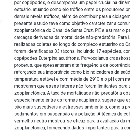
por copépodes, e desempenha um papel crucial na dinâm
estuário, atuando como elo trófico entre os produtores p
demais níveis tróficos, além de contribuir para a ciclagem
f
presente estudo teve como objetivo caracterizar a comu
zooplanctônica do Canal de Santa Cruz, PE e estimar o p
carcaças derivadas da mortalidade não-predatória. Para i
realizadas coletas ao longo do complexo estuarino do Ca
foram identificadas 33 táxons, incluindo 17 espécies, c
copépodes Euterpina acutifrons, Parvocalanus crassiros
procerus, que apresentaram alta frequência de ocorrênci
reforçando sua importância como bioindicadores da saúd
temperatura estável e com média de 29°C e o pH com mé
mostraram que esses fatores não foram limitantes para 
zooplanctônica. A taxa de mortalidade não-predatória ob
especialmente entre as formas naupliares, sugere que 
são mais suscetíveis a estresses ambientais, como a p
sedimentos em suspensão e a poluição. A técnica de co
vermelho neutro mostrou-se eficaz para a avaliação da m
zooplanctônica, fornecendo dados importantes para a 