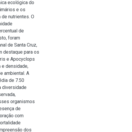
ica ecológica do
rimários e os
 de nutrientes. O
nidade
ercentual de
sto, foram
nal de Santa Cruz,
om destaque para os
tris e Apocyclops
a e densidade,
e ambiental. A
dia de 7.50
a diversidade
servada,
esses organismos
resença de
loração com
ortalidade
compreensão dos