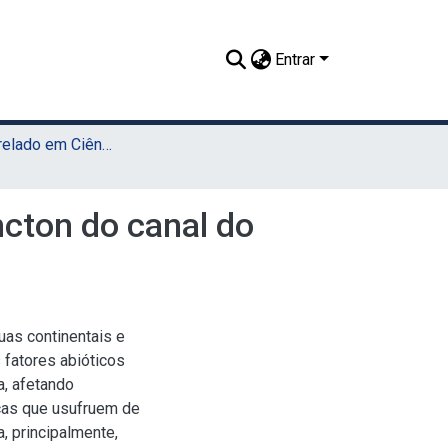
Entrar
TCC - Bacharelado em Ciências Biológicas (Sede)
ncton do canal do
uas continentais e
 fatores abióticos
a, afetando
cas que usufruem de
 principalmente,