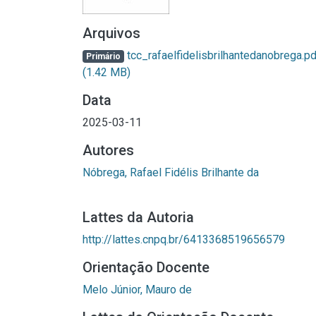
Arquivos
tcc_rafaelfidelisbrilhantedanobrega.pd
Primário
(1.42 MB)
Data
2025-03-11
Autores
Nóbrega, Rafael Fidélis Brilhante da
Lattes da Autoria
http://lattes.cnpq.br/6413368519656579
Orientação Docente
Melo Júnior, Mauro de