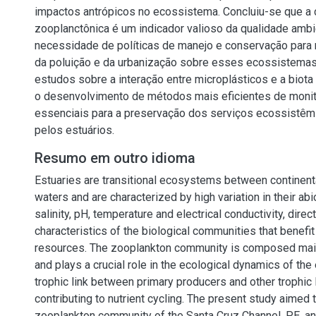
impactos antrópicos no ecossistema. Concluiu-se que a
zooplanctônica é um indicador valioso da qualidade ambi
necessidade de políticas de manejo e conservação para m
da poluição e da urbanização sobre esses ecossistemas
estudos sobre a interação entre microplásticos e a biot
o desenvolvimento de métodos mais eficientes de moni
essenciais para a preservação dos serviços ecossistêm
pelos estuários.
Resumo em outro idioma
Estuaries are transitional ecosystems between continent
waters and are characterized by high variation in their abi
salinity, pH, temperature and electrical conductivity, direc
characteristics of the biological communities that benefit
resources. The zooplankton community is composed mai
and plays a crucial role in the ecological dynamics of the 
trophic link between primary producers and other trophic l
contributing to nutrient cycling. The present study aimed 
zooplankton community of the Santa Cruz Channel, PE, an