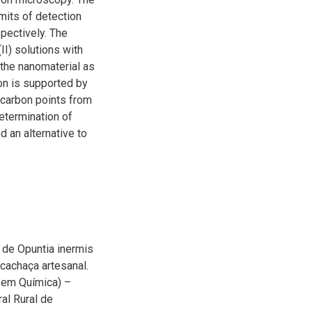
mits of detection
pectively. The
II) solutions with
 the nanomaterial as
on is supported by
e carbon points from
etermination of
 an alternative to
 de Opuntia inermis
cachaça artesanal.
a em Química) –
al Rural de