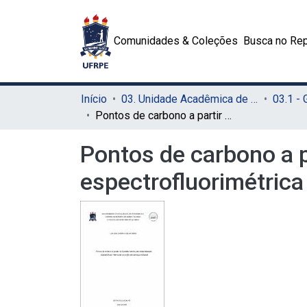
Comunidades & Coleções
Busca no Rep
Início
03. Unidade Acadêmica de Serra Talhada (UAST)
03.1 -
Pontos de carbono a partir de Opuntia inermis para determinação espectrofluorimétrica de cobre(II) em cachaça artesanal
Pontos de carbono a p
espectrofluorimétrica