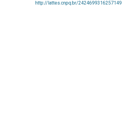
http://lattes.cnpq.br/2424699316257149