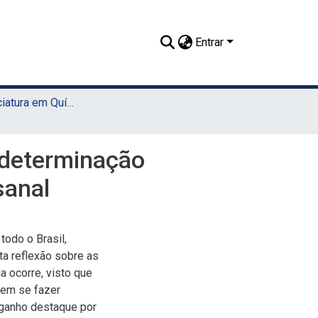
Entrar
TCC - Licenciatura em Química (UAST)
a determinação
sanal
odo o Brasil,
a reflexão sobre as
 ocorre, visto que
dem se fazer
 ganho destaque por