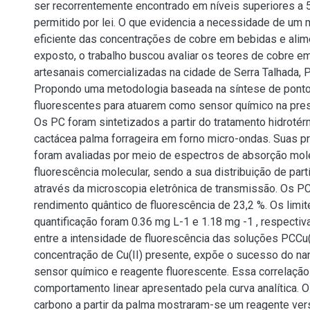
ser recorrentemente encontrado em níveis superiores a 5,
permitido por lei. O que evidencia a necessidade de um
eficiente das concentrações de cobre em bebidas e alim
exposto, o trabalho buscou avaliar os teores de cobre e
artesanais comercializadas na cidade de Serra Talhada,
Propondo uma metodologia baseada na síntese de ponto
fluorescentes para atuarem como sensor químico na pres
Os PC foram sintetizados a partir do tratamento hidroté
cactácea palma forrageira em forno micro-ondas. Suas p
foram avaliadas por meio de espectros de absorção mol
fluorescência molecular, sendo a sua distribuição de part
através da microscopia eletrônica de transmissão. Os P
rendimento quântico de fluorescência de 23,2 %. Os limi
quantificação foram 0.36 mg L-1 e 1.18 mg -1 , respectiv
entre a intensidade de fluorescência das soluções PCCu
concentração de Cu(II) presente, expõe o sucesso do n
sensor químico e reagente fluorescente. Essa correlação
comportamento linear apresentado pela curva analítica. 
carbono a partir da palma mostraram-se um reagente vers