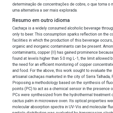
determinação de concentrações de cobre, o que torna o
uma alternativa a ser mais explorada.
Resumo em outro idioma
Cachaça is a widely consumed alcoholic beverage through
only to beer. This consumption sparks reflection on the c
facilities in which the production of this beverage occurs,
organic and inorganic contaminants can be present. Amo
contaminants, copper (II) has gained prominence because 
found at levels higher than 5.0 mg L-1, the limit allowed 
the need for an efficient monitoring of copper concentrat
and food. For the above, this work sought to evaluate the
artisanal cachaças marketed in the city of Serra Talhada
Proposing a methodology based on the synthesis of fluo
points (PC) to act as a chemical sensor in the presence of
PCs were synthesized from the hydrothermal treatment of
cactus palm in microwave oven. Its optical properties we
molecular absorption spectra in UV-Vis and molecular flu
particle distribution was evaluated by transmission elec