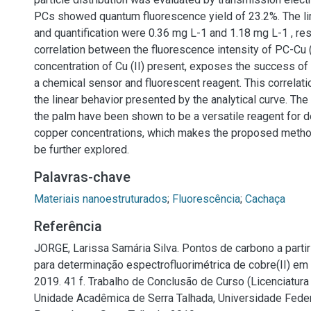
PCs showed quantum fluorescence yield of 23.2%. The li
and quantification were 0.36 mg L-1 and 1.18 mg L-1 , res
correlation between the fluorescence intensity of PC-Cu (
concentration of Cu (II) present, exposes the success of
a chemical sensor and fluorescent reagent. This correlati
the linear behavior presented by the analytical curve. Th
the palm have been shown to be a versatile reagent for d
copper concentrations, which makes the proposed method
be further explored.
Palavras-chave
Materiais nanoestruturados
;
Fluorescência
;
Cachaça
Referência
JORGE, Larissa Samária Silva. Pontos de carbono a partir
para determinação espectrofluorimétrica de cobre(II) em 
2019. 41 f. Trabalho de Conclusão de Curso (Licenciatur
Unidade Acadêmica de Serra Talhada, Universidade Feder