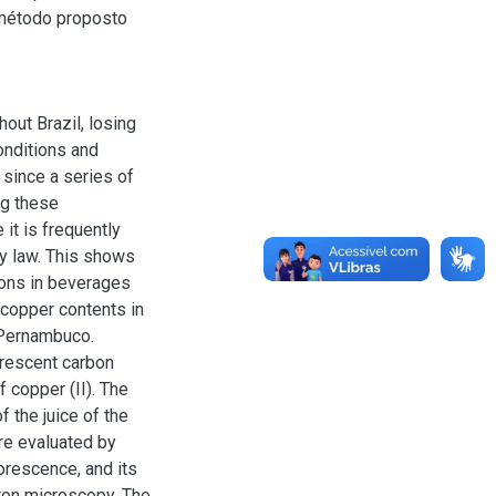
 método proposto
out Brazil, losing
onditions and
 since a series of
ng these
it is frequently
by law. This shows
ions in beverages
 copper contents in
, Pernambuco.
rescent carbon
 copper (II). The
 the juice of the
re evaluated by
orescence, and its
tron microscopy. The