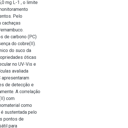
0 mg L-1 , o limite
 monitoramento
entos. Pelo
m cachaças
 Pernambuco.
s de carbono (PC)
ença do cobre(II).
rmico do suco da
ropriedades óticas
ecular no UV-Vis e
ículas avaliada
C apresentaram
tes de detecção e
amente. A correlação
(II) com
anomaterial como
 é sustentada pelo
Os pontos de
átil para