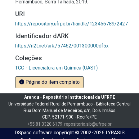
Pernambuco, Serra Talhada, 2019.
URI
https://repository.ufrpe.br/handle/123456789/2427
Identificador dARK
https://n2t.net/ark:/57462/001300000df5x
Coleções
TCC - Licenciatura em Química (UAST)
Página do item completo
Arandu - Repositório Institucional da UFRPE
Universidade Federal Rural de Pernambuco - Biblioteca Central
Rua Dom Manuel de Medeiros, s/n, Dois Irmãos
CEP: 52171-900 - Recife/PE
+55 81 3320 6179
repositorio.sib@ufrpe.br
DSpace software
copyright © 2002-2026
LYRASIS