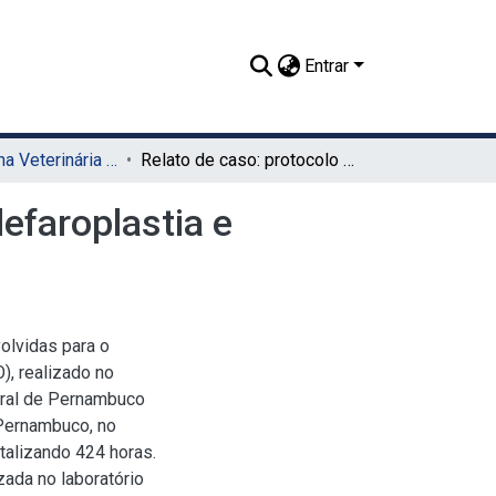
Entrar
TCC - Medicina Veterinária (Sede)
Relato de caso: protocolo anestésico utilizado em blefaroplastia e estafilectomia em cão braquicefálico
lefaroplastia e
olvidas para o
), realizado no
ural de Pernambuco
 Pernambuco, no
talizando 424 horas.
zada no laboratório