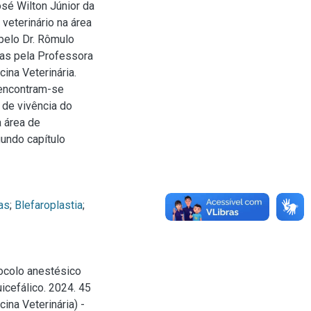
osé Wilton Júnior da
veterinário na área
pelo Dr. Rômulo
as pela Professora
ina Veterinária.
o encontram-se
 de vivência do
a área de
undo capítulo
as
;
Blefaroplastia
;
ocolo anestésico
icefálico. 2024. 45
ina Veterinária) -