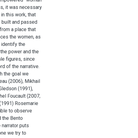
hus, it was necessary
in this work, that
 built and passed
from a place that
lences the women, as
 identify the
, the power and the
le figures, since
d of the narrative.
ch the goal we
au (2006), Mikhail
 Gledson (1991),
hel Foucault (2007,
 (1991) Rosemarie
ible to observe
d the Bento
 narrator puts
one we try to