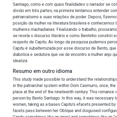
Santiago, como e com quais finalidades o narrador se co
divido em três partes, na primeira tentamos entender co
patriarcalismo e suas relações de poder. Depois, fizemo
posição da mulher na literatura brasileira e conhecemo
mulheres machadianas. Finalizando o trabalho, procura
se revela o discurso literário e como Bentinho constrói 
respeito de Capitu. Ao longo da pesquisa pudemos perce
Capitu é subalternizada por esse discurso de Bento, qu
diabólica e sedutora que vai de encontro a mulher anjo q
idealiza.
Resumo em outro idioma
This study made possible to understand the relationship
in the patriarchal system within Dom Casmurro, once, the 
place at the end of the nineteenth century. This romance is
person by Bento Santiago. In this way, it was necessary t
women, taking as a bases Capitu’s efacets presented by
facets pass between her Oblique and disguised configurat
Capitu sometimes like an angel and sometimes like an