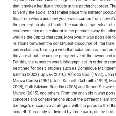
that it makes her like a trouble in the patriarchal order. T
to verify the social and familiar place this narrator occupy 
this, from where and how your voice comes from, how it’s
the perception about Capitu. The narrator’s speech starts 
evidences him as a culturist in the patriarcal way tha si
well as the Capitu character. Moreover, it was possible to
relations between the constituent discourse of literature
patriarchalism, forming a web that subalternizes the fema
they are about the unique perspective of the owner and lor
For this, the research was bibliographical. In order to rea
searched for basic studies such as Dominique Mainguene
Bakhtin (2002), Spivak (2010), Alfredo Bosi (1992), John
Mariza Corrêa (1981), John Kenneth Galbraith (1999), Mic
2008), Ruth Silviano Brandão (2006) and Robert Schwarz
Muraro (2015), and others. From the analysis it was poss
concepts and considerations about the patriarchalism an
Santiago’s discursive strategies with the purpose that the
himself. This study is divided by three parts, on the first 