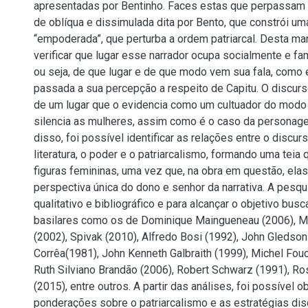
apresentadas por Bentinho. Faces estas que perpassam 
de oblíqua e dissimulada dita por Bento, que constrói uma
“empoderada”, que perturba a ordem patriarcal. Desta man
verificar que lugar esse narrador ocupa socialmente e fam
ou seja, de que lugar e de que modo vem sua fala, como 
passada a sua percepção a respeito de Capitu. O discurs
de um lugar que o evidencia como um cultuador do modo p
silencia as mulheres, assim como é o caso da personag
disso, foi possível identificar as relações entre o discur
literatura, o poder e o patriarcalismo, formando uma teia 
figuras femininas, uma vez que, na obra em questão, ela
perspectiva única do dono e senhor da narrativa. A pesq
qualitativo e bibliográfico e para alcançar o objetivo bu
basilares como os de Dominique Maingueneau (2006), Mi
(2002), Spivak (2010), Alfredo Bosi (1992), John Gledson
Corrêa(1981), John Kenneth Galbraith (1999), Michel Fouc
Ruth Silviano Brandão (2006), Robert Schwarz (1991), R
(2015), entre outros. A partir das análises, foi possível 
ponderações sobre o patriarcalismo e as estratégias di