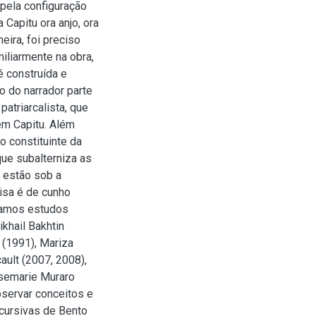
pela configuração
 Capitu ora anjo, ora
eira, foi preciso
iliarmente na obra,
é construída e
o do narrador parte
atriarcalista, que
em Capitu. Além
so constituinte da
que subalterniza as
s estão sob a
uisa é de cunho
scamos estudos
khail Bakhtin
 (1991), Mariza
ault (2007, 2008),
osemarie Muraro
observar conceitos e
scursivas de Bento