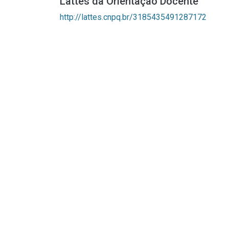
Lattes da Orientação Docente
http://lattes.cnpq.br/3185435491287172