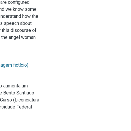
are configured.
n and we know some
 understand how the
his speech about
r this discourse of
ke the angel woman
agem fictício)
to aumenta um
de Bento Santiago
Curso (Licenciatura
rsidade Federal