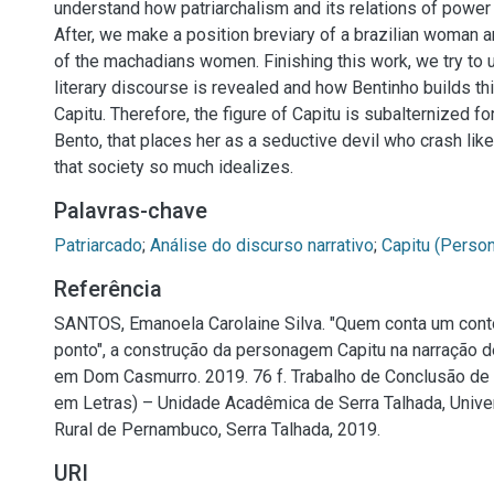
understand how patriarchalism and its relations of power 
After, we make a position breviary of a brazilian woma
of the machadians women. Finishing this work, we try to
literary discourse is revealed and how Bentinho builds t
Capitu. Therefore, the figure of Capitu is subalternized fo
Bento, that places her as a seductive devil who crash li
that society so much idealizes.
Palavras-chave
Patriarcado
;
Análise do discurso narrativo
;
Capitu (Person
Referência
SANTOS, Emanoela Carolaine Silva. "Quem conta um con
ponto", a construção da personagem Capitu na narração 
em Dom Casmurro. 2019. 76 f. Trabalho de Conclusão de 
em Letras) – Unidade Acadêmica de Serra Talhada, Unive
Rural de Pernambuco, Serra Talhada, 2019.
URI