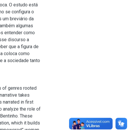
loca. O estudo está
mo se configura o
s um breviário da
s também algumas
mos entender como
esse discurso a
ber que a figura de
e a coloca como
ue a sociedade tanto
s of genres rooted
narrative takes
 narrated in first
o analyze the role of
 Bentinho. These
ion, which it builds
 “empowered” woman