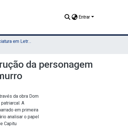
Entrar
TCC - Licenciatura em Letras (UAST)
trução da personagem
murro
através da obra Dom
atriarcal. A
 narrado em primeira
io analisar o papel
e Capitu