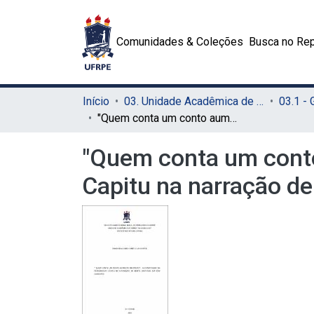
Comunidades & Coleções
Busca no Rep
Início
03. Unidade Acadêmica de Serra Talhada (UAST)
03.1 -
"Quem conta um conto aumenta um ponto", a construção da personagem Capitu na narração de Bento Santiago em Dom Casmurro
"Quem conta um cont
Capitu na narração d