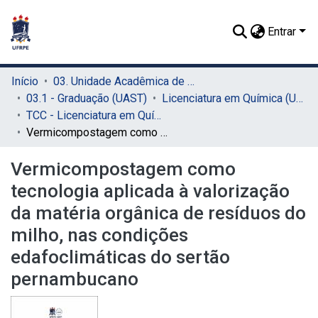
Entrar
Início
03. Unidade Acadêmica de Serra Talhada (UAST)
03.1 - Graduação (UAST)
Licenciatura em Química (UAST)
TCC - Licenciatura em Química (UAST)
Vermicompostagem como tecnologia aplicada à valorização da matéria orgânica de resíduos do milho, nas condições edafoclimáticas do sertão pernambucano
Vermicompostagem como
tecnologia aplicada à valorização
da matéria orgânica de resíduos do
milho, nas condições
edafoclimáticas do sertão
pernambucano