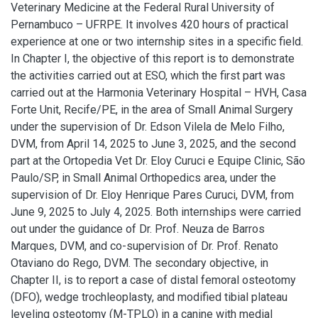
Veterinary Medicine at the Federal Rural University of
Pernambuco – UFRPE. It involves 420 hours of practical
experience at one or two internship sites in a specific field.
In Chapter I, the objective of this report is to demonstrate
the activities carried out at ESO, which the first part was
carried out at the Harmonia Veterinary Hospital – HVH, Casa
Forte Unit, Recife/PE, in the area of Small Animal Surgery
under the supervision of Dr. Edson Vilela de Melo Filho,
DVM, from April 14, 2025 to June 3, 2025, and the second
part at the Ortopedia Vet Dr. Eloy Curuci e Equipe Clinic, São
Paulo/SP, in Small Animal Orthopedics area, under the
supervision of Dr. Eloy Henrique Pares Curuci, DVM, from
June 9, 2025 to July 4, 2025. Both internships were carried
out under the guidance of Dr. Prof. Neuza de Barros
Marques, DVM, and co-supervision of Dr. Prof. Renato
Otaviano do Rego, DVM. The secondary objective, in
Chapter II, is to report a case of distal femoral osteotomy
(DFO), wedge trochleoplasty, and modified tibial plateau
leveling osteotomy (M-TPLO) in a canine with medial