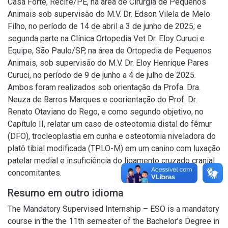
Casa Forte, Recife/PE, na área de Cirurgia de Pequenos
Animais sob supervisão do M.V. Dr. Edson Vilela de Melo
Filho, no período de 14 de abril a 3 de junho de 2025; e
segunda parte na Clínica Ortopedia Vet Dr. Eloy Curuci e
Equipe, São Paulo/SP, na área de Ortopedia de Pequenos
Animais, sob supervisão do M.V. Dr. Eloy Henrique Pares
Curuci, no período de 9 de junho a 4 de julho de 2025.
Ambos foram realizados sob orientação da Profa. Dra.
Neuza de Barros Marques e coorientação do Prof. Dr.
Renato Otaviano do Rego, e como segundo objetivo, no
Capítulo II, relatar um caso de osteotomia distal do fêmur
(DFO), trocleoplastia em cunha e osteotomia niveladora do
platô tibial modificada (TPLO-M) em um canino com luxação
patelar medial e insuficiência do ligamento cruzado cranial
concomitantes.
Resumo em outro idioma
The Mandatory Supervised Internship – ESO is a mandatory
course in the the 11th semester of the Bachelor’s Degree in