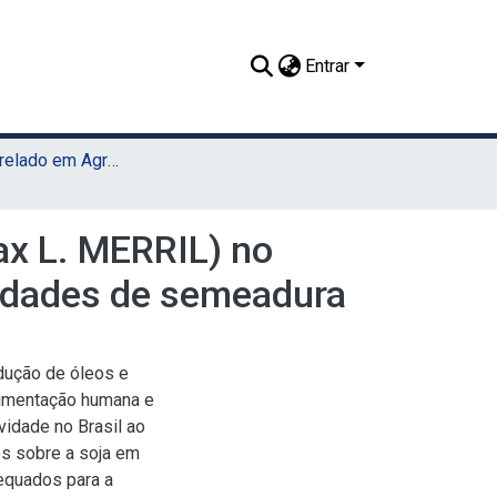
Entrar
TCC - Bacharelado em Agronomia (UAST)
x L. MERRIL) no
sidades de semeadura
dução de óleos e
alimentação humana e
idade no Brasil ao
os sobre a soja em
equados para a