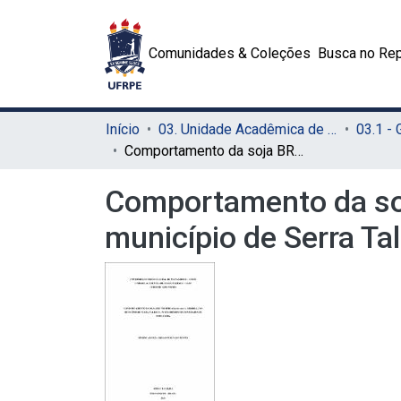
Comunidades & Coleções
Busca no Rep
Início
03. Unidade Acadêmica de Serra Talhada (UAST)
03.1 -
Comportamento da soja BRS 7780 IPRO (Glycine max L. MERRIL) no município de Serra Talhada - PE em diferentes densidades de semeadura
Comportamento da soj
município de Serra T