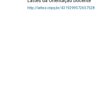
Lattes da Orientação Docente
http://lattes.cnpq.br/4319299572657528