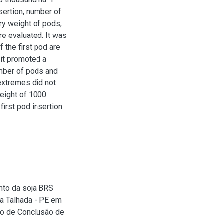
nsertion, number of
ry weight of pods,
e evaluated. It was
f the first pod are
 it promoted a
umber of pods and
 extremes did not
weight of 1000
irst pod insertion
to da soja BRS
a Talhada - PE em
ho de Conclusão de