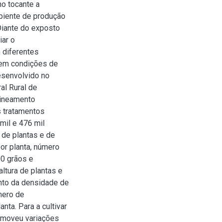
no tocante a
biente de produção
Diante do exposto
iar o
 diferentes
, em condições de
desenvolvido no
al Rural de
lineamento
s tratamentos
mil e 476 mil
 de plantas e de
or planta, número
0 grãos e
ltura de plantas e
nto da densidade de
mero de
nta. Para a cultivar
omoveu variações