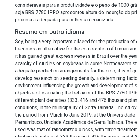
consideráveis para a produtividade e o peso de 1000 grão
soja BRS 7780 IPRO apresentou altura de inserção de p
próxima a adequada para colheita mecanizada.
Resumo em outro idioma
Soy, being a very important oilseed for the production of 
becomes an alternative for the composition of human and
it has gained great expressiveness in Brazil over the yea
scarcity of studies on soybeans in some Northeastern st
adequate production arrangements for the crop, it is of g
develop research on seeding density, a determining facto
environment influencing the growth and development of s
objective of evaluating the behavior of the BRS 7780 IPR
different plant densities (333, 416 and 476 thousand plan
conditions, in the municipality of Serra Talhada. The stu
the period from March to June 2019, at the Universidade 
Pernambuco, Unidade Acadêmica de Serra Talhada. The e
used was that of randomized blocks, with three treatmen
planting densities of 333 thousand, 416 thousand and 4