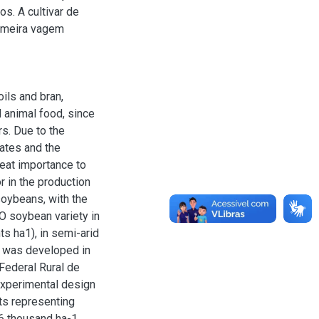
s. A cultivar de
rimeira vagem
oils and bran,
 animal food, since
rs. Due to the
ates and the
reat importance to
r in the production
oybeans, with the
O soybean variety in
ts ha1), in semi-arid
dy was developed in
Federal Rural de
xperimental design
ts representing
76 thousand ha-1