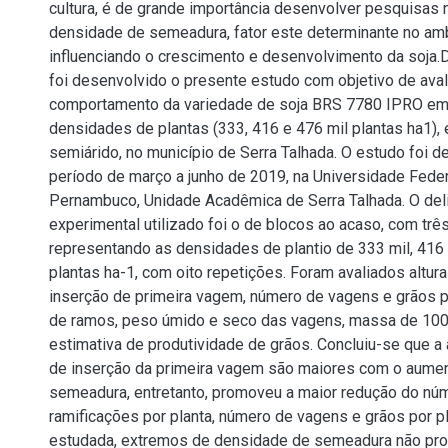
cultura, é de grande importância desenvolver pesquisas 
densidade de semeadura, fator este determinante no am
influenciando o crescimento e desenvolvimento da soja.
foi desenvolvido o presente estudo com objetivo de aval
comportamento da variedade de soja BRS 7780 IPRO em
densidades de plantas (333, 416 e 476 mil plantas ha1)
semiárido, no município de Serra Talhada. O estudo foi 
período de março a junho de 2019, na Universidade Feder
Pernambuco, Unidade Acadêmica de Serra Talhada. O de
experimental utilizado foi o de blocos ao acaso, com trê
representando as densidades de plantio de 333 mil, 416 
plantas ha-1, com oito repetições. Foram avaliados altura
inserção de primeira vagem, número de vagens e grãos p
de ramos, peso úmido e seco das vagens, massa de 100
estimativa de produtividade de grãos. Concluiu-se que a a
de inserção da primeira vagem são maiores com o aume
semeadura, entretanto, promoveu a maior redução do nú
ramificações por planta, número de vagens e grãos por pla
estudada, extremos de densidade de semeadura não pr