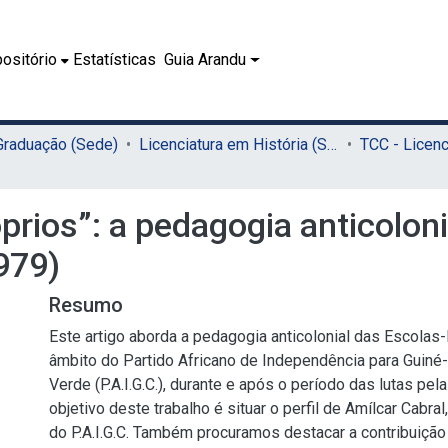
ositório
Estatísticas
Guia Arandu
 Graduação (Sede)
Licenciatura em História (Sede)
prios”: a pedagogia anticoloni
979)
Resumo
Este artigo aborda a pedagogia anticolonial das Escolas-P
âmbito do Partido Africano de Independência para Guiné
Verde (P.A.I.G.C.), durante e após o período das lutas pel
objetivo deste trabalho é situar o perfil de Amílcar Cabra
do P.A.I.G.C. Também procuramos destacar a contribuição