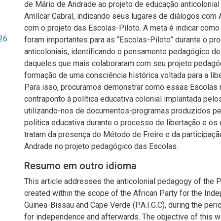
de Mário de Andrade ao projeto de educação anticolonial
Amílcar Cabral, indicando seus lugares de diálogos com 
com o projeto das Escolas-Piloto. A meta é indicar com
26
foram importantes para as “Escolas-Piloto” durante o pr
anticoloniais, identificando o pensamento pedagógico de
daqueles que mais colaboraram com seu projeto pedagóg
formação de uma consciência histórica voltada para a libe
Para isso, procuramos demonstrar como essas Escolas
contraponto à política educativa colonial implantada pelo
utilizando-nos de documentos-programas produzidos pelo
política educativa durante o processo de libertação e o
tratam da presença do Método de Freire e da participaçã
Andrade no projeto pedagógico das Escolas.
Resumo em outro idioma
This article addresses the anticolonial pedagogy of the P
created within the scope of the African Party for the In
Guinea-Bissau and Cape Verde (P.A.I.G.C), during the peri
for independence and afterwards. The objective of this wo