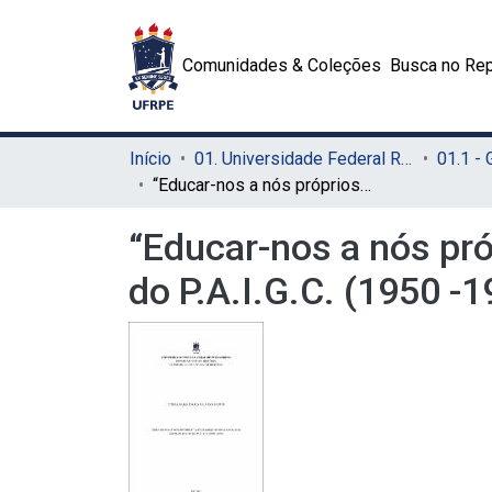
Comunidades & Coleções
Busca no Rep
Início
01. Universidade Federal Rural de Pernambuco - UFRPE (Sede)
01.1 -
“Educar-nos a nós próprios”: a pedagogia anticolonial as Escolas-Piloto do P.A.I.G.C. (1950 -1979)
“Educar-nos a nós pró
do P.A.I.G.C. (1950 -1