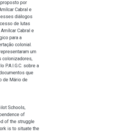
 proposto por
Amílcar Cabral e
o esses diálogos
ocesso de lutas
 Amílcar Cabral e
ico para a
rtação colonial.
 representaram um
s colonizadores,
 P.A.I.G.C. sobre a
s documentos que
o de Mário de
ilot Schools,
dependence of
od of the struggle
rk is to situate the