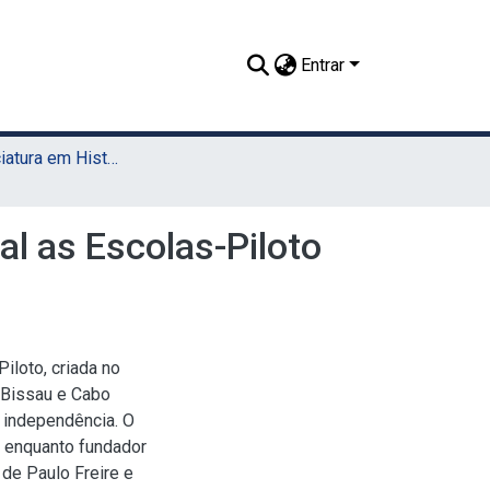
Entrar
TCC - Licenciatura em História (Sede)
al as Escolas-Piloto
iloto, criada no
-Bissau e Cabo
a independência. O
l, enquanto fundador
 de Paulo Freire e