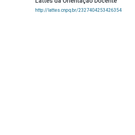
Lattes da Orientação Docente
http://lattes.cnpq.br/2327404253426354