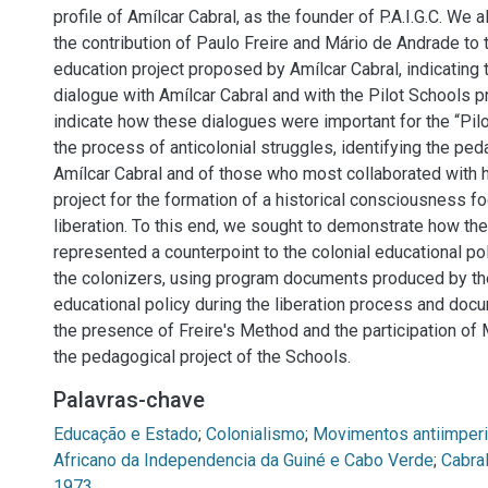
profile of Amílcar Cabral, as the founder of P.A.I.G.C. We a
the contribution of Paulo Freire and Mário de Andrade to t
education project proposed by Amílcar Cabral, indicating 
dialogue with Amílcar Cabral and with the Pilot Schools pr
indicate how these dialogues were important for the “Pil
the process of anticolonial struggles, identifying the ped
Amílcar Cabral and of those who most collaborated with 
project for the formation of a historical consciousness f
liberation. To this end, we sought to demonstrate how t
represented a counterpoint to the colonial educational p
the colonizers, using program documents produced by the
educational policy during the liberation process and docu
the presence of Freire's Method and the participation of
the pedagogical project of the Schools.
Palavras-chave
Educação e Estado
;
Colonialismo
;
Movimentos antiimperi
Africano da Independencia da Guiné e Cabo Verde
;
Cabral
1973