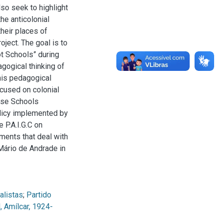
lso seek to highlight
he anticolonial
their places of
oject. The goal is to
ot Schools” during
agogical thinking of
his pedagogical
ocused on colonial
hese Schools
olicy implemented by
 P.A.I.G.C on
ments that deal with
 Mário de Andrade in
alistas
;
Partido
, Amílcar, 1924-