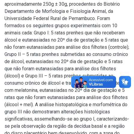
aproximadamente 250g ± 30g, procedentes do Biotério
Departamento de Morfologia e Fisiologia Animal, da
Universidade Federal Rural de Pernambuco. Foram
formados os seguintes grupos experimentais com 10
animais cada: Grupo I: 5 ratas prenhes que não receberam
álcool e eutanasiadas no 20º dia de gestação e 5 ratas que
não foram eutanasiadas para análise dos filhotes (controle);
Grupo II – 5 ratas prenhes submetidas ao consumo crônico
de álcool, eutanasiadas no 20º dia de gestação e 5 ratas
que não foram eutanasiadas para análise dos filhotes
(álcool) e Grupo III – 5 ratas prenhes submetidas ao
consumo crônico de álcool e tratadas simultaneamente
com melatonina, eutanasiadas no 20º dia de gestação e 5
ratas que não foram eutanasiadas para análise dos filhotes
(álcool + mel). A análise histopatológica e morfométrica do
grupo III não demostraram alterações histológicas
significativas, assemelhando-se ao grupo I, caracterizando-
se pela observação da região da decídua basal e a região
do disco placentário bem desenvolvido, com a zona do