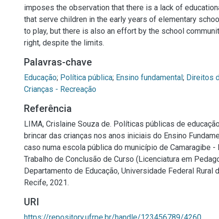
imposes the observation that there is a lack of educationa
that serve children in the early years of elementary schoo
to play, but there is also an effort by the school communi
right, despite the limits.
Palavras-chave
Educação
;
Política pública
;
Ensino fundamental
;
Direitos 
Crianças - Recreação
Referência
LIMA, Crislaine Souza de. Políticas públicas de educação
brincar das crianças nos anos iniciais do Ensino Fundam
caso numa escola pública do município de Camaragibe - P
Trabalho de Conclusão de Curso (Licenciatura em Pedago
Departamento de Educação, Universidade Federal Rural 
Recife, 2021.
URI
https://repository.ufrpe.br/handle/123456789/4260