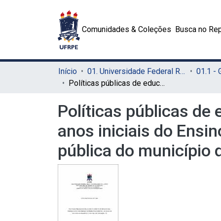
Comunidades & Coleções
Busca no Rep
Início
01. Universidade Federal Rural de Pernambuco - UFRPE (Sede)
01.1 -
Políticas públicas de educação e o direito de brincar das crianças nos anos iniciais do Ensino Fundamental: um estudo de caso numa escola pública do município de Camaragibe - PE
Políticas públicas de 
anos iniciais do Ens
pública do município 