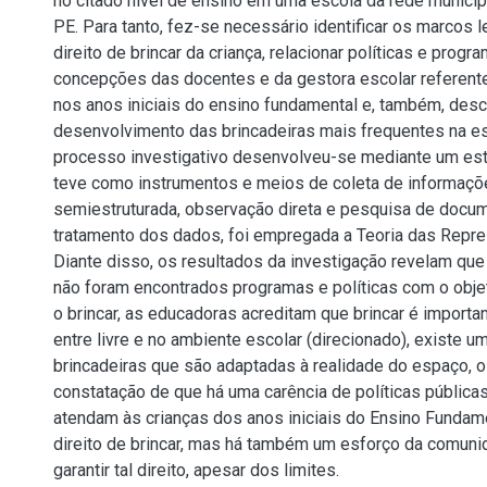
no citado nível de ensino em uma escola da rede munici
PE. Para tanto, fez-se necessário identificar os marcos 
direito de brincar da criança, relacionar políticas e progra
concepções das docentes e da gestora escolar referente
nos anos iniciais do ensino fundamental e, também, desc
desenvolvimento das brincadeiras mais frequentes na e
processo investigativo desenvolveu-se mediante um est
teve como instrumentos e meios de coleta de informaçõe
semiestruturada, observação direta e pesquisa de docu
tratamento dos dados, foi empregada a Teoria das Repre
Diante disso, os resultados da investigação revelam qu
não foram encontrados programas e políticas com o objet
o brincar, as educadoras acreditam que brincar é importan
entre livre e no ambiente escolar (direcionado), existe u
brincadeiras que são adaptadas à realidade do espaço, 
constatação de que há uma carência de políticas pública
atendam às crianças dos anos iniciais do Ensino Fundam
direito de brincar, mas há também um esforço da comun
garantir tal direito, apesar dos limites.