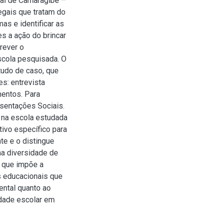
pal de Camaragibe –
legais que tratam do
mas e identificar as
s a ação do brincar
rever o
scola pesquisada. O
udo de caso, que
s: entrevista
mentos. Para
sentações Sociais.
e na escola estudada
ivo específico para
te e o distingue
ma diversidade de
o que impõe a
s educacionais que
ental quanto ao
idade escolar em