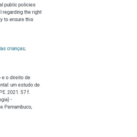
l public policies
l regarding the right
ty to ensure this
das crianças
;
 e o direito de
ental: um estudo de
E. 2021. 57 f.
gia) -
de Pernambuco,