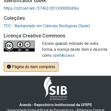
Identificador dARK
https://n2t.net/ark:/57462/001300000d06x
Coleções
TCC - Bacharelado em Ciências Biológicas (Sede)
Licença Creative Commons
Exceto quando indicado de outra
forma, a licença deste item é descrita
como
openAccess
Página do item completo
Arandu - Repositório Institucional da UFRPE
Universidade Federal Rural de Pernambuco - Biblioteca Central