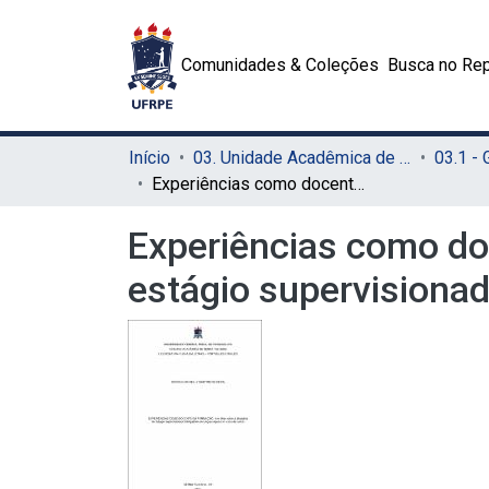
Comunidades & Coleções
Busca no Rep
Início
03. Unidade Acadêmica de Serra Talhada (UAST)
03.1 -
Experiências como docente em formação: um olhar sobre a disciplina de estágio supervisionado obrigatório em língua inglesa no curso de letras
Experiências como do
estágio supervisionad