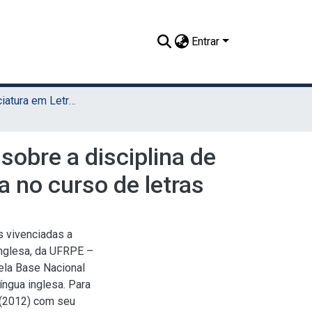
Entrar
TCC - Licenciatura em Letras (UAST)
obre a disciplina de
a no curso de letras
s vivenciadas a
Inglesa, da UFRPE –
la Base Nacional
ngua inglesa. Para
 (2012) com seu