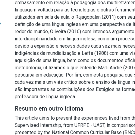
embasamento em relação à pedagogia dos multiletrame
linguagem voltada para as tecnologias e outras ferrame
utilizadas em sala de aula, o Rajagopalan (2011) com seu
3
definição de uma língua inglesa em uma perspectiva de l
redor do mundo, Oliveira (2016) com intensos argumento
interdisciplinaridade em língua inglesa, como um process
devido a expansão e necessidades cada vez mais neces
indigências da mundialização e Leffa (1988) com uma vi
aquisição de uma língua, bem como os documentos oficia
metodologia, utilizamos o que entende Marli André (2007
pesquisa em educação. Por fim, com esta pesquisa que 
cada vez mais um viés crítico sobre o ensino de língua 
são importantes as contribuições dos Estágios na form
professora de língua inglesa
Resumo em outro idioma
This article aims to present the experiences lived from 
Supervised Internship, from UFRPE - UAST, in comparison
presented by the National Common Curricular Base (BNCC)