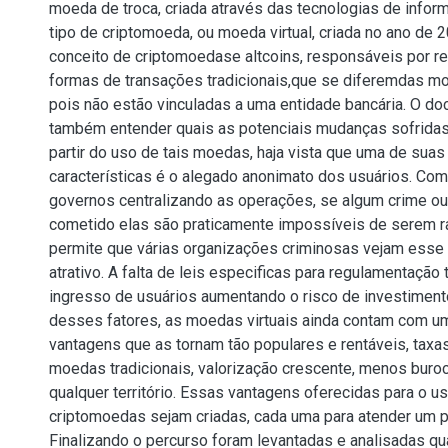
moeda de troca, criada através das tecnologias de inform
tipo de criptomoeda, ou moeda virtual, criada no ano de 2
conceito de criptomoedase altcoins, responsáveis por r
formas de transações tradicionais,que se diferemdas mo
pois não estão vinculadas a uma entidade bancária. O d
também entender quais as potenciais mudanças sofrida
partir do uso de tais moedas, haja vista que uma de suas 
características é o alegado anonimato dos usuários. Co
governos centralizando as operações, se algum crime ou 
cometido elas são praticamente impossíveis de serem r
permite que várias organizações criminosas vejam esse 
atrativo. A falta de leis especificas para regulamentação
ingresso de usuários aumentando o risco de investiment
desses fatores, as moedas virtuais ainda contam com u
vantagens que as tornam tão populares e rentáveis, tax
moedas tradicionais, valorização crescente, menos buroc
qualquer território. Essas vantagens oferecidas para o 
criptomoedas sejam criadas, cada uma para atender um pú
Finalizando o percurso foram levantadas e analisadas qua