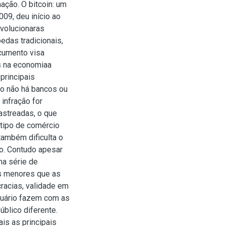
ação. O bitcoin: um
009, deu início ao
evolucionaras
edas tradicionais,
ocumento visa
s na economiaa
principais
mo não há bancos ou
infração for
astreadas, o que
tipo de comércio
 também dificulta o
o. Contudo apesar
ma série de
as menores que as
racias, validade em
usuário fazem com as
blico diferente.
is as principais