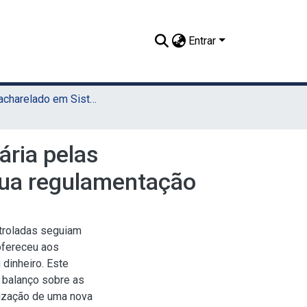
Entrar
TCC - Bacharelado em Sistemas da Informação (UAEADTec)
ária pelas
 sua regulamentação
troladas seguiam
ofereceu aos
 dinheiro. Este
 balanço sobre as
lização de uma nova