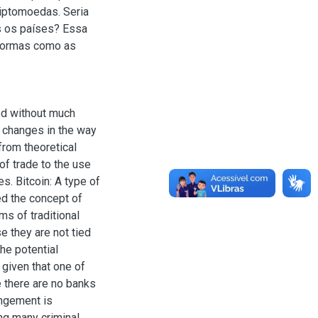
riptomoedas. Seria
s os países? Essa
 formas como as
ed without much
s changes in the way
from theoretical
of trade to the use
s. Bitcoin: A type of
ted the concept of
ms of traditional
e they are not tied
he potential
given that one of
e there are no banks
ingement is
ing many criminal