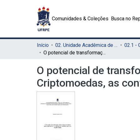
Comunidades & Coleções
Busca no Rep
Início
02. Unidade Acadêmica de Educação a Distância e Tecnologia (UAEADTec)
O potencial de transformação da atual lógica monetária pelas Criptomoedas, as controvérsias e barreiras para a sua regulamentação
O potencial de transf
Criptomoedas, as cont