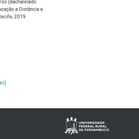
urso (Bacharelado
cação a Distância e
ecife, 2019.
ec)