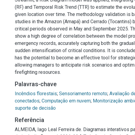
(RF) and Temporal Risk Trend (TTR) to estimate the evoluti
given location over time. The methodology validation is 
studies in the Amazon (Amapá) and Cerrado (Tocantins) 
critical periods observed in May and September 2025. Th
show a high degree of correlation between the model proj
emergency records, accurately capturing both the gradual 
sudden intensification of critical conditions. It is conclud
has the potential to become an effective tool for strateg
allowing managers to anticipate risk scenarios and optimi
firefighting resources.
Palavras-chave
Incêndios florestais
;
Sensoriamento remoto
;
Avaliação d
conectados
;
Computação em nuvem
;
Monitorização ambi
suporte de decisão
Referência
ALMEIDA, Iago Leal Ferreira de. Diagramas interativos pa