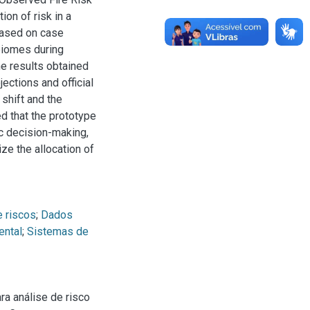
on of risk in a
based on case
biomes during
e results obtained
ections and official
shift and the
ed that the prototype
ic decision-making,
ze the allocation of
e riscos
;
Dados
ental
;
Sistemas de
ra análise de risco