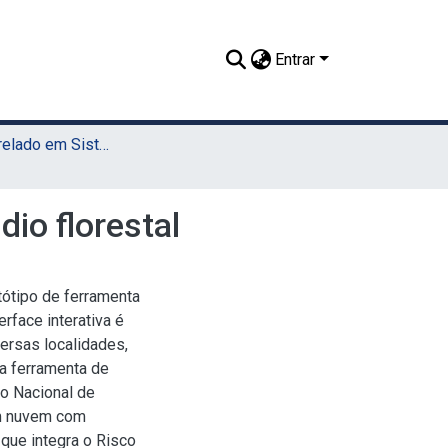
Entrar
TCC - Bacharelado em Sistemas da Informação (Sede)
dio florestal
ótipo de ferramenta
rface interativa é
ersas localidades,
 ferramenta de
to Nacional de
em nuvem com
que integra o Risco