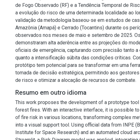
de Fogo Observado (RF) e a Tendência Temporal de Risc
a evolução do risco de uma determinada localidade ao l
validação da metodologia baseou-se em estudos de ca
Amazônia (Amapá) e Cerrado (Tocantins) durante os perío
observados nos meses de maio e setembro de 2025. Os
demonstraram alta aderência entre as projeções do mode
oficiais de emergência, capturando com precisão tanto a
quanto a intensificação súbita das condições críticas. Co
protótipo tem potencial para se transformar em uma ferr
tomada de decisão estratégica, permitindo aos gestores 
de risco e otimizar a alocação de recursos de combate.
Resumo em outro idioma
This work proposes the development of a prototype tool 
forest fires. With an interactive interface, it is possible t
of fire risk in various locations, transforming complex me
into a visual support tool. Using official data from INPE (B
Institute for Space Research) and an automated cloud arc
Streamlit, a Risk Diagram model was applied, integrating