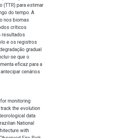
o (TTR) para estimar
ongo do tempo. A
so nos biomas
dos críticos
 resultados
lo e os registros
 degradação gradual
nclui-se que o
amenta eficaz para a
antecipar cenários
for monitoring
o track the evolution
teorological data
razilian National
hitecture with
 Observed Fire Risk