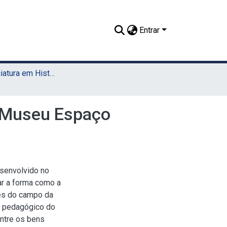
Entrar
TCC - Licenciatura em História (Sede)
o Museu Espaço
esenvolvido no
ar a forma como a
tes do campo da
r pedagógico do
entre os bens