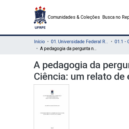
Comunidades & Coleções
Busca no Rep
Início
01. Universidade Federal Rural de Pernambuco - UFRPE (Sede)
01.1 -
A pedagogia da pergunta na dinâmica educativa do Museu Espaço Ciência: um relato de experiência
A pedagogia da pergu
Ciência: um relato de