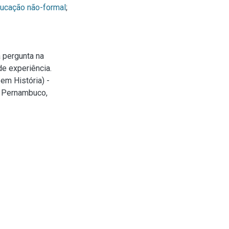
ucação não-formal
;
 pergunta na
e experiência.
em História) -
e Pernambuco,