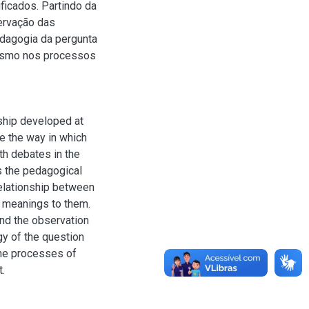
ficados. Partindo da
servação das
edagogia da pergunta
nismo nos processos
nship developed at
e the way in which
th debates in the
s the pedagogical
elationship between
e meanings to them.
and the observation
gy of the question
the processes of
.