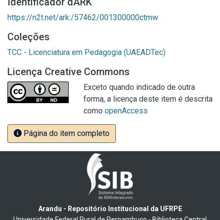
Identificador dARK
https://n2t.net/ark:/57462/001300000ctmw
Coleções
TCC - Licenciatura em Pedagogia (UAEADTec)
Licença Creative Commons
Exceto quando indicado de outra
forma, a licença deste item é descrita
como
openAccess
Página do item completo
Arandu - Repositório Institucional da UFRPE
Universidade Federal Rural de Pernambuco - Biblioteca Central