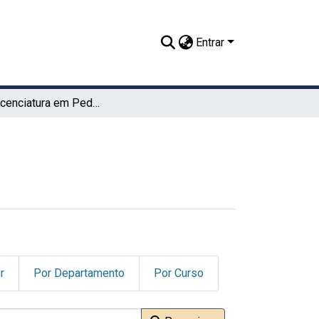
Entrar
TCC - Licenciatura em Pedagogia (UAEADTec)
r
Por Departamento
Por Curso