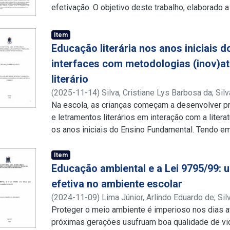
desenvolvimento de aprendizagem da criança” de
efetivação. O objetivo deste trabalho, elaborado a 
artigos, e outros trabalhos acadêmicos que abord
discutir os desafios da inclusão para efetivar na 
se faz a análise e síntese dos mais relevantes, 
Foram abordados os principais processos históri
Item
pesquisa, que tem uma abordagem qualitativa. Co
como as dificuldades para o processo de inclus
Educação literária nos anos iniciais 
família na aprendizagem é de suma importância, e 
escolar. É preciso superar os desafios e identific
interfaces com metodologias (inov)at
e a família, construindo compromissos, na busca
forma eficaz, assegurar uma educação digna para
éticos, morais e educacionais.
literário
educação inclusiva exige uma forma diferente de 
(
2025-11-14
)
Silva, Cristiane Lys Barbosa da
;
Silv
regular. Exige que os docentes transformem seu
http://lattes.cnpq.br/8436216704557833
Na escola, as crianças começam a desenvolver pr
;
http://
incluam na prática todos os estudantes.
e letramentos literários em interação com a litera
os anos iniciais do Ensino Fundamental. Tendo em v
ótica de Candido (1995, 2012) e Castrillòn (2011
estratégias didáticas e metodologias direcionada
Item
iniciais do Ensino Fundamental. As reflexões so
Educação ambiental e a Lei 9795/99: 
apoiar a educação literária, no sentido de valori
efetiva no ambiente escolar
leitor em interação com os livros e objetos literá
(
2024-11-09
)
Lima Júnior, Arlindo Eduardo de
;
Sil
objetivo geral investigar a educação literária nos 
http://lattes.cnpq.br/5110982163642369
Proteger o meio ambiente é imperioso nos dias a
;
http://
Fundamental, tendo em vista conexões com metod
próximas gerações usufruam boa qualidade de vid
artístico-literário. Quanto ao aporte teórico, a p