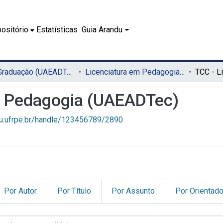
ositório
Estatísticas
Guia Arandu
02.1 - Graduação (UAEADTec)
Licenciatura em Pedagogia (UAEADTec)
m Pedagogia (UAEADTec)
du.ufrpe.br/handle/123456789/2890
Por Autor
Por Título
Por Assunto
Por Orientado