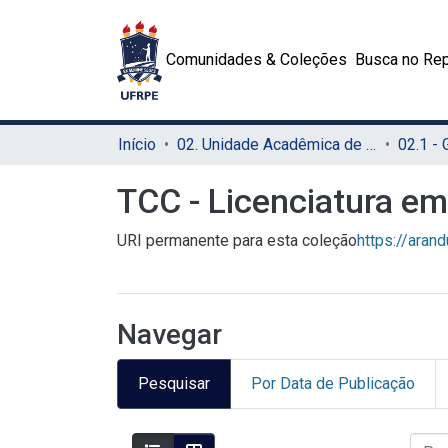
Comunidades & Coleções
Busca no Rep
Início
02. Unidade Acadêmica de Educação a Distância e Tecnologia (UAEADTec)
TCC - Licenciatura e
URI permanente para esta coleção
https://aran
Navegar
Pesquisar
Por Data de Publicação