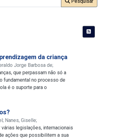
Pesquisar
 aprendizagem da criança
eraldo Jorge Barbosa de
;
ianças, que perpassam não só a
ndo fundamental no processo de
la é o suporte para o
dizagem, que se não forem
Assim, o objetivo do trabalho é
no processo de aprendizagem das
ios?
m seu papel na sociedade e na
el
;
Nanes, Giselle
;
ogia utilizada foi uma pesquisa
várias legislações, internacionais
lattes.cnpq.br/1010542665334174
;
tância da Família no processo de
de ações que possibilitem a sua