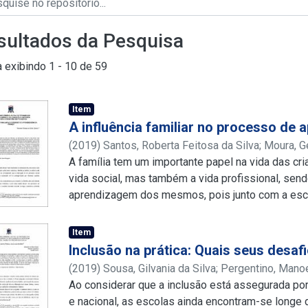
sultados da Pesquisa
a exibindo
1 - 10 de 59
Item
A influência familiar no processo de
(
2019
)
Santos, Roberta Feitosa da Silva
;
Moura, G
http://lattes.cnpq.br/1348666346504103
A família tem um importante papel na vida das cr
vida social, mas também a vida profissional, se
aprendizagem dos mesmos, pois junto com a esco
enfrentamento de desafios inicialmente na apren
solucionados podem ser perpetuados para a vida. 
Item
apresentar um estudo sobre o papel da família 
Inclusão na prática: Quais seus desaf
crianças, mostrando assim que tanto a escola te
(
2019
)
Sousa, Gilvania da Silva
;
Pergentino, Mano
educação das crianças, como a família. A metodol
http://lattes.cnpq.br/0295353071625877
Ao considerar que a inclusão está assegurada por 
;
http://
bibliográfica, que teve ainda como base “A impor
http://lattes.cnpq.br/8609744664240877
e nacional, as escolas ainda encontram-se longe 