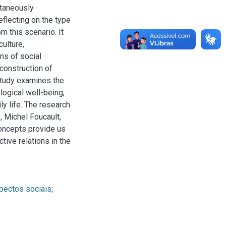
ltaneously
eflecting on the type
m this scenario. It
ulture,
ns of social
 construction of
s study examines the
logical well-being,
ly life. The research
, Michel Foucault,
oncepts provide us
ctive relations in the
pectos sociais
;