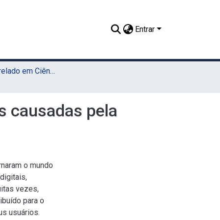
Entrar
TCC - Bacharelado em Ciências Sociais (Sede)
s causadas pela
ornaram o mundo
igitais,
itas vezes,
ibuído para o
us usuários.