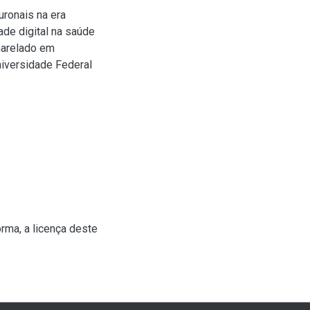
ronais na era
de digital na saúde
harelado em
niversidade Federal
rma, a licença deste