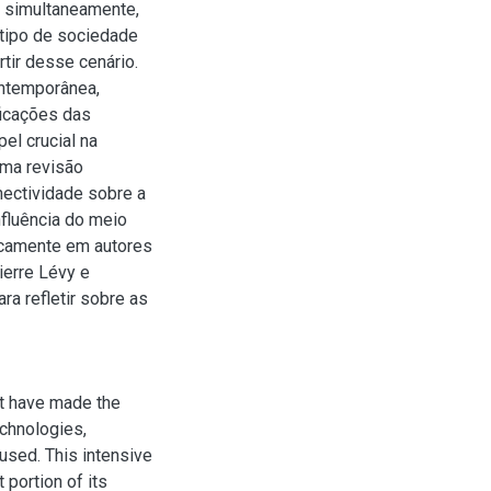
, simultaneamente,
 tipo de sociedade
tir desse cenário.
ontemporânea,
ficações das
el crucial na
uma revisão
nectividade sobre a
fluência do meio
ricamente em autores
ierre Lévy e
ra refletir sobre as
at have made the
echnologies,
used. This intensive
 portion of its