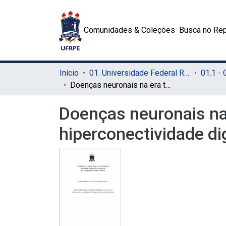
Comunidades & Coleções
Busca no Rep
Início
01. Universidade Federal Rural de Pernambuco - UFRPE (Sede)
01.1 -
Doenças neuronais na era tecnológica: as mudanças causadas pela hiperconectividade digital na saúde mental
Doenças neuronais na
hiperconectividade di