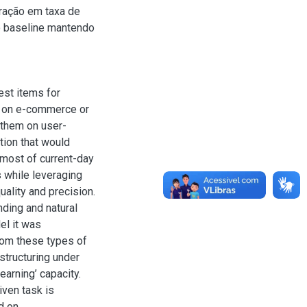
ração em taxa de
 o baseline mantendo
st items for
er on e-commerce or
r them on user-
tion that would
most of current-day
 while leveraging
ality and precision.
ding and natural
el it was
rom these types of
structuring under
earning’ capacity.
iven task is
d on