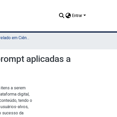
Entrar
TCC - Bacharelado em Ciência da Computação (Sede)
prompt aplicadas a
 itens a serem
taforma digital,
conteúdo, tendo o
 usuários-alvos,
 o sucesso da