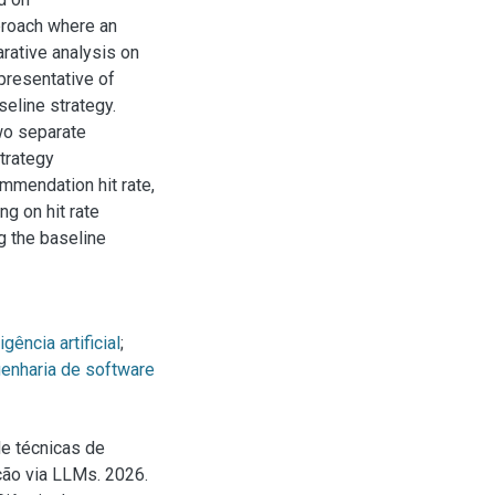
proach where an
rative analysis on
epresentative of
seline strategy.
wo separate
trategy
mmendation hit rate,
ng on hit rate
ng the baseline
igência artificial
;
enharia de software
de técnicas de
ção via LLMs. 2026.