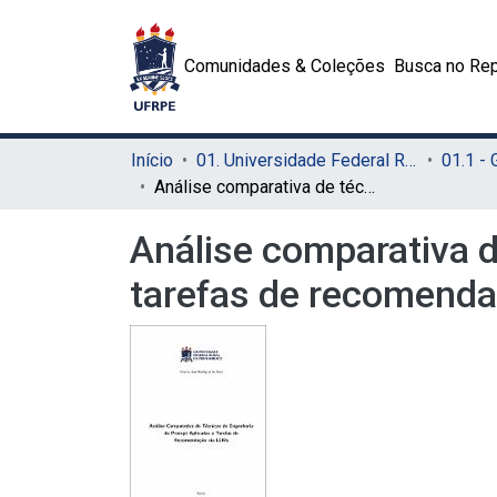
Comunidades & Coleções
Busca no Rep
Início
01. Universidade Federal Rural de Pernambuco - UFRPE (Sede)
01.1 -
Análise comparativa de técnicas de engenharia de prompt aplicadas a tarefas de recomendação via LLMs
Análise comparativa d
tarefas de recomenda