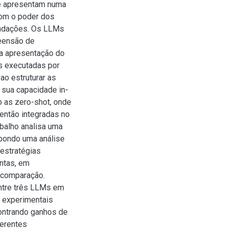
se apresentam numa
com o poder dos
endações. Os LLMs
eensão de
 a apresentação do
as executadas por
ao estruturar as
 sua capacidade in-
o as zero-shot, onde
então integradas no
balho analisa uma
pondo uma análise
 estratégias
intas, em
e comparação.
ntre três LLMs em
s experimentais
ontrando ganhos de
ferentes