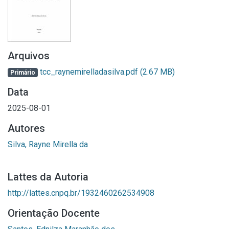
Arquivos
tcc_raynemirelladasilva.pdf
(2.67 MB)
Primário
Data
2025-08-01
Autores
Silva, Rayne Mirella da
Lattes da Autoria
http://lattes.cnpq.br/1932460262534908
Orientação Docente