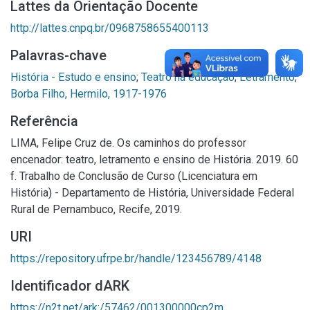
Lattes da Orientação Docente
http://lattes.cnpq.br/0968758655400113
Palavras-chave
História - Estudo e ensino
;
Teatro na educação
;
Letramento
;
Borba Filho, Hermilo, 1917-1976
Referência
LIMA, Felipe Cruz de. Os caminhos do professor
encenador: teatro, letramento e ensino de História. 2019. 60
f. Trabalho de Conclusão de Curso (Licenciatura em
História) - Departamento de História, Universidade Federal
Rural de Pernambuco, Recife, 2019.
URI
https://repository.ufrpe.br/handle/123456789/4148
Identificador dARK
https://n2t.net/ark:/57462/001300000cp2m