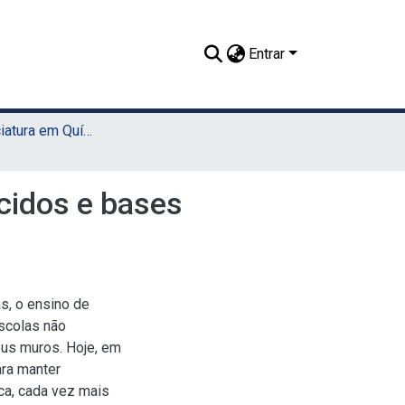
Entrar
TCC - Licenciatura em Química (Sede)
cidos e bases
s, o ensino de
scolas não
eus muros. Hoje, em
ara manter
ca, cada vez mais