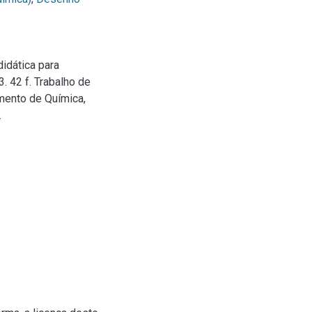
idática para
. 42 f. Trabalho de
mento de Química,
.