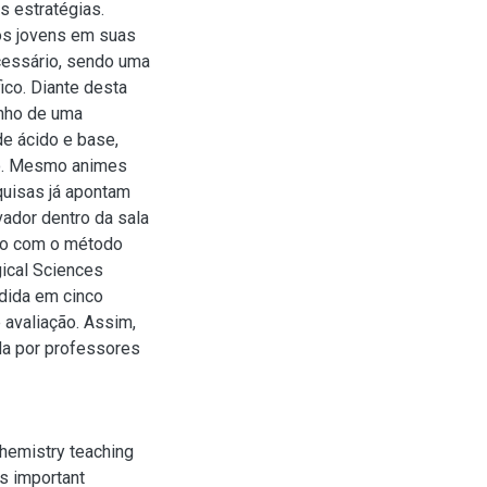
 estratégias.
 os jovens em suas
ecessário, sendo uma
fico. Diante desta
enho de uma
e ácido e base,
io. Mesmo animes
quisas já apontam
ador dentro da sala
rdo com o método
gical Sciences
idida em cinco
 avaliação. Assim,
da por professores
hemistry teaching
ss important