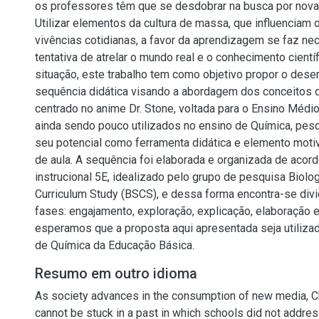
os professores têm que se desdobrar na busca por novas
Utilizar elementos da cultura de massa, que influenciam
vivências cotidianas, a favor da aprendizagem se faz n
tentativa de atrelar o mundo real e o conhecimento cientí
situação, este trabalho tem como objetivo propor o des
sequência didática visando a abordagem dos conceitos d
centrado no anime Dr. Stone, voltada para o Ensino Méd
ainda sendo pouco utilizados no ensino de Química, pes
seu potencial como ferramenta didática e elemento motiv
de aula. A sequência foi elaborada e organizada de aco
instrucional 5E, idealizado pelo grupo de pesquisa Biolo
Curriculum Study (BSCS), e dessa forma encontra-se div
fases: engajamento, exploração, explicação, elaboração e
esperamos que a proposta aqui apresentada seja utiliza
de Química da Educação Básica.
Resumo em outro idioma
As society advances in the consumption of new media, C
cannot be stuck in a past in which schools did not addre