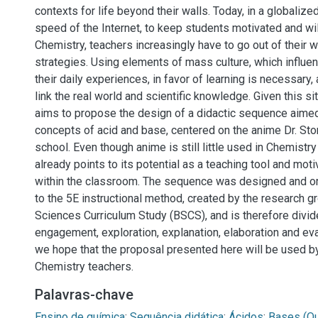
contexts for life beyond their walls. Today, in a globalize
speed of the Internet, to keep students motivated and wil
Chemistry, teachers increasingly have to go out of their 
strategies. Using elements of mass culture, which influe
their daily experiences, in favor of learning is necessary, 
link the real world and scientific knowledge. Given this sit
aims to propose the design of a didactic sequence aimed
concepts of acid and base, centered on the anime Dr. Sto
school. Even though anime is still little used in Chemistr
already points to its potential as a teaching tool and mot
within the classroom. The sequence was designed and o
to the 5E instructional method, created by the research g
Sciences Curriculum Study (BSCS), and is therefore divid
engagement, exploration, explanation, elaboration and eva
we hope that the proposal presented here will be used b
Chemistry teachers.
Palavras-chave
Ensino de química
;
Sequência didática
;
Ácidos
;
Bases (Qu