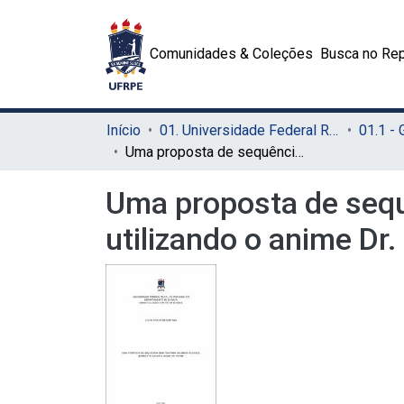
Comunidades & Coleções
Busca no Rep
Início
01. Universidade Federal Rural de Pernambuco - UFRPE (Sede)
01.1 -
Uma proposta de sequência didática para abordar ácidos e bases utilizando o anime Dr. Stone
Uma proposta de sequ
utilizando o anime Dr.