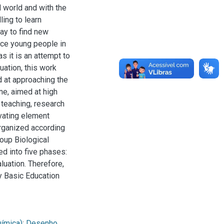
d world and with the
ling to learn
way to find new
nce young people in
as it is an attempt to
uation, this work
 at approaching the
ne, aimed at high
y teaching, research
ivating element
rganized according
roup Biological
ed into five phases:
luation. Therefore,
y Basic Education
ímica)
;
Desenho