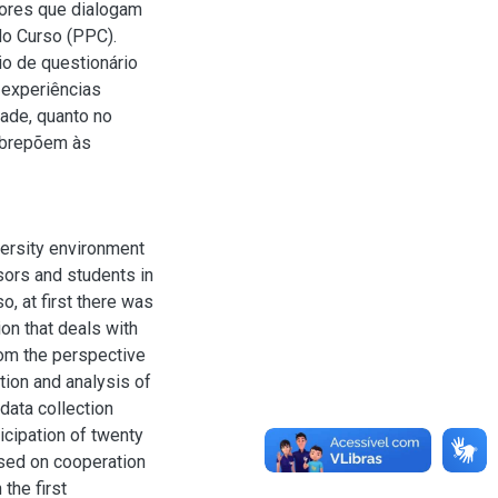
tores que dialogam
do Curso (PPC).
io de questionário
 experiências
ade, quanto no
sobrepõem às
versity environment
sors and students in
, at first there was
ion that deals with
rom the perspective
tion and analysis of
data collection
ticipation of twenty
ased on cooperation
 the first