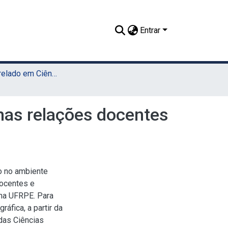
Entrar
TCC - Bacharelado em Ciências Sociais (Sede)
 nas relações docentes
ão no ambiente
docentes e
 na UFRPE. Para
áfica, a partir da
 das Ciências