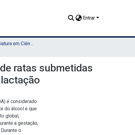
Entrar
TCC - Licenciatura em Ciências Biológicas (Sede)
e de ratas submetidas
 lactação
DA) é considerado
e do álcool e que
o global,
rante a gestação,
 Durante o