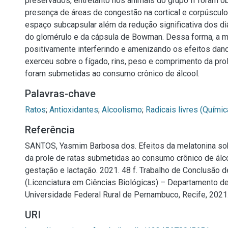
preservados, entretanto nos animais do grupo II foram 
presença de áreas de congestão na cortical e corpúscul
espaço subcapsular além da redução significativa dos d
do glomérulo e da cápsula de Bowman. Dessa forma, a m
positivamente interferindo e amenizando os efeitos dan
exerceu sobre o fígado, rins, peso e comprimento da pro
foram submetidas ao consumo crônico de álcool.
Palavras-chave
Ratos
;
Antioxidantes
;
Alcoolismo
;
Radicais livres (Químic
Referência
SANTOS, Yasmim Barbosa dos. Efeitos da melatonina sob
da prole de ratas submetidas ao consumo crônico de álco
gestação e lactação. 2021. 48 f. Trabalho de Conclusão 
(Licenciatura em Ciências Biológicas) – Departamento de
Universidade Federal Rural de Pernambuco, Recife, 2021
URI