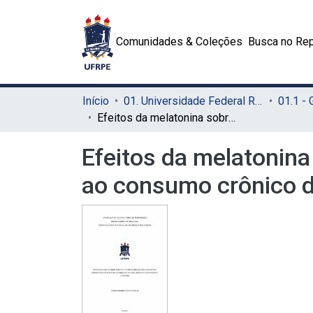
Comunidades & Coleções
Busca no Rep
Início
01. Universidade Federal Rural de Pernambuco - UFRPE (Sede)
01.1 -
Efeitos da melatonina sobre o fígado e rins da prole de ratas submetidas ao consumo crônico de álcool durante a gestação e lactação
Efeitos da melatonina
ao consumo crônico de