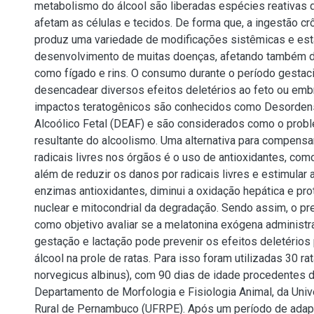
metabolismo do álcool são liberadas espécies reativas 
afetam as células e tecidos. De forma que, a ingestão cr
produz uma variedade de modificações sistêmicas e est
desenvolvimento de muitas doenças, afetando também 
como fígado e rins. O consumo durante o período gestac
desencadear diversos efeitos deletérios ao feto ou emb
impactos teratogênicos são conhecidos como Desorden
Alcoólico Fetal (DEAF) e são considerados como o probl
resultante do alcoolismo. Uma alternativa para compensa
radicais livres nos órgãos é o uso de antioxidantes, com
além de reduzir os danos por radicais livres e estimular 
enzimas antioxidantes, diminui a oxidação hepática e p
nuclear e mitocondrial da degradação. Sendo assim, o pr
como objetivo avaliar se a melatonina exógena administr
gestação e lactação pode prevenir os efeitos deletérios
álcool na prole de ratas. Para isso foram utilizadas 30 ra
norvegicus albinus), com 90 dias de idade procedentes d
Departamento de Morfologia e Fisiologia Animal, da Uni
Rural de Pernambuco (UFRPE). Após um período de adapt