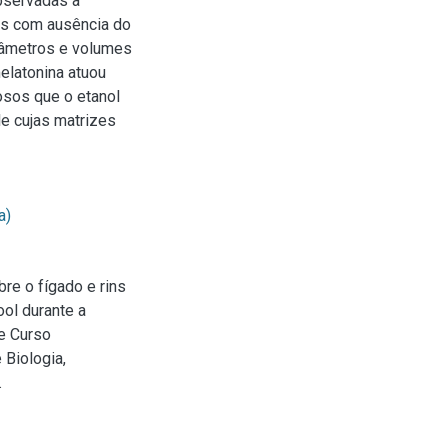
observadas a
os com ausência do
iâmetros e volumes
elatonina atuou
osos que o etanol
le cujas matrizes
a)
re o fígado e rins
ol durante a
de Curso
 Biologia,
.