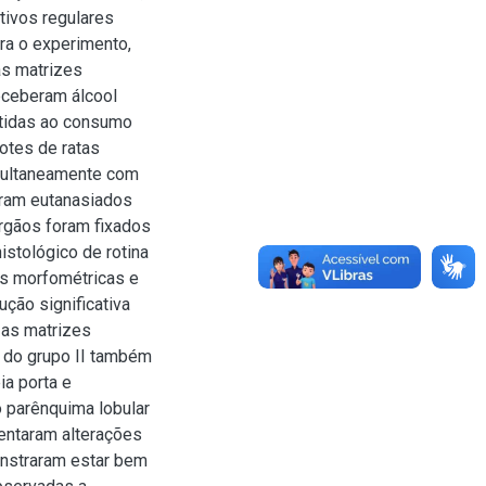
tivos regulares
ra o experimento,
as matrizes
receberam álcool
metidas ao consumo
hotes de ratas
imultaneamente com
oram eutanasiados
órgãos foram fixados
stológico de rotina
es morfométricas e
ção significativa
 as matrizes
s do grupo II também
a porta e
o parênquima lobular
sentaram alterações
onstraram estar bem