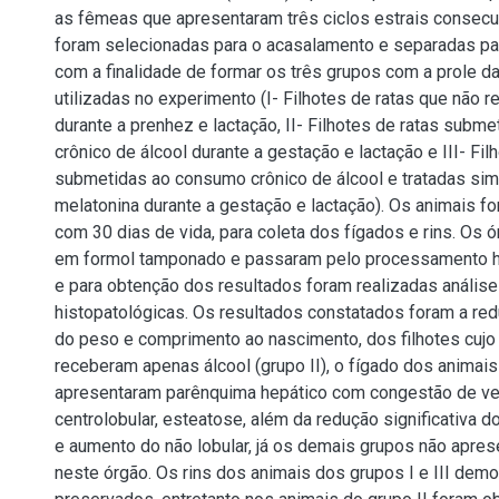
as fêmeas que apresentaram três ciclos estrais consecu
foram selecionadas para o acasalamento e separadas pa
com a finalidade de formar os três grupos com a prole d
utilizadas no experimento (I- Filhotes de ratas que não 
durante a prenhez e lactação, II- Filhotes de ratas sub
crônico de álcool durante a gestação e lactação e III- Fil
submetidas ao consumo crônico de álcool e tratadas s
melatonina durante a gestação e lactação). Os animais f
com 30 dias de vida, para coleta dos fígados e rins. Os 
em formol tamponado e passaram pelo processamento hi
e para obtenção dos resultados foram realizadas anális
histopatológicas. Os resultados constatados foram a redu
do peso e comprimento ao nascimento, dos filhotes cujo
receberam apenas álcool (grupo II), o fígado dos animai
apresentaram parênquima hepático com congestão de vei
centrolobular, esteatose, além da redução significativa d
e aumento do não lobular, já os demais grupos não apre
neste órgão. Os rins dos animais dos grupos I e III dem