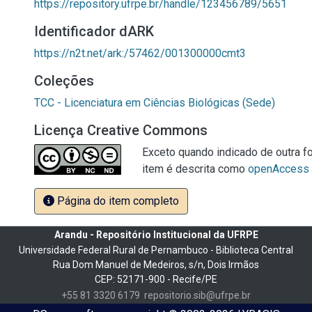
https://repository.ufrpe.br/handle/123456789/5651
Identificador dARK
https://n2t.net/ark:/57462/001300000cmt3
Coleções
TCC - Licenciatura em Ciências Biológicas (Sede)
Licença Creative Commons
Exceto quando indicado de outra fo
item é descrita como
openAccess
Página do item completo
Arandu - Repositório Institucional da UFRPE
Universidade Federal Rural de Pernambuco - Biblioteca Central
Rua Dom Manuel de Medeiros, s/n, Dois Irmãos
CEP: 52171-900 - Recife/PE
+55 81 3320 6179
repositorio.sib@ufrpe.br