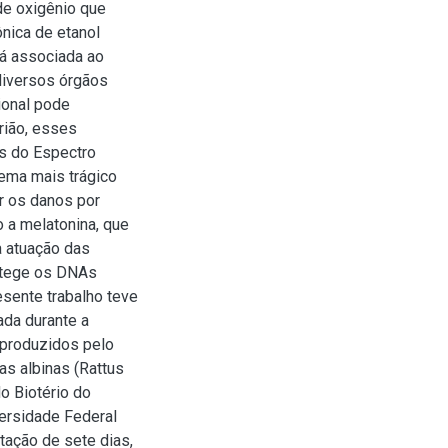
de oxigênio que
ônica de etanol
á associada ao
diversos órgãos
ional pode
rião, esses
s do Espectro
ema mais trágico
r os danos por
o a melatonina, que
a atuação das
rotege os DNAs
esente trabalho teve
ada durante a
 produzidos pelo
tas albinas (Rattus
o Biotério do
versidade Federal
ação de sete dias,