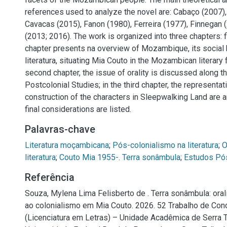
references used to analyze the novel are: Cabaço (2007),
Cavacas (2015), Fanon (1980), Ferreira (1977), Finnegan 
(2013; 2016). The work is organized into three chapters: fir
chapter presents na overview of Mozambique, its social h
literatura, situating Mia Couto in the Mozambican literary fi
second chapter, the issue of orality is discussed along th
Postcolonial Studies; in the third chapter, the representati
construction of the characters in Sleepwalking Land are an
final considerations are listed.
Palavras-chave
Literatura moçambicana
;
Pós-colonialismo na literatura
;
O
literatura
;
Couto Mia 1955-. Terra sonâmbula
;
Estudos Pós
Referência
Souza, Mylena Lima Felisberto de . Terra sonâmbula: oral
ao colonialismo em Mia Couto. 2026. 52 Trabalho de Con
(Licenciatura em Letras) – Unidade Acadêmica de Serra T