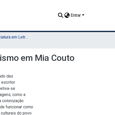
Entrar
TCC - Licenciatura em Letras (UAST)
alismo em Mia Couto
udo das
 escritor
etiva-se
nagens, como a
à colonização
 de funcionar como
 culturais do povo