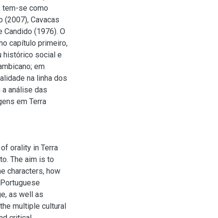
, tem-se como
ço (2007), Cavacas
 e Candido (1976). O
no capítulo primeiro,
histórico social e
çambicano; em
alidade na linha dos
a a análise das
gens em Terra
f orality in Terra
o. The aim is to
he characters, how
o Portuguese
e, as well as
the multiple cultural
d critical