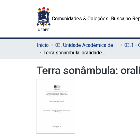
Comunidades & Coleções
Busca no Rep
Início
03. Unidade Acadêmica de Serra Talhada (UAST)
03.1 -
Terra sonâmbula: oralidade e resistência ao colonialismo em Mia Couto
Terra sonâmbula: oral