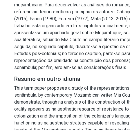
moçambicano. Para desenvolver as análises do romance
referenciais teórico-críticos principais os autores: Caba
(2015), Fanon (1980), Ferreira (1977), Mata (2013; 2016)
trabalho está organizado em três capítulos: inicialmente, 
apresenta-se um apanhado geral sobre Moçambique, seu 
sua literatura, situando Mia Couto no campo literário mo
seguida, no segundo capítulo, discute-se a questão da or
Estudos pós-coloniais; no terceiro capítulo, parte-se par
representações da oralidade na construção dos persona
sonâmbula; por fim, arrolam-se as considerações finais.
Resumo em outro idioma
This term paper proposes a study of the representations o
sonâmbula, by contemporary Mozambican writer Mia Cout
demonstrate, through na analysis of the construction of t
orality appears as na aesthetic resource of resistance t
colonization and the imposition of the colonizer’s languag
functioning as na aesthetic strategy capable of revealing 
facets of the Mozambican people. The main theoretical an