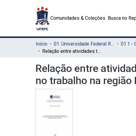
Comunidades & Coleções
Busca no Rep
Início
01. Universidade Federal Rural de Pernambuco - UFRPE (Sede)
01.1 -
Relação entre atividades terceirizáveis, precarização, saúde e segurança no trabalho na região Nordeste do Brasil
Relação entre ativida
no trabalho na região