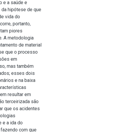
ão e a saúde e
o da hipótese de que
de vida do
orre, portanto,
ntam piores
e. A metodologia
ntamento de material
-se que o processo
ssões em
sso, mas também
ados; esses dois
nários e na baixa
racterísticas
em resultar em
ão terceirizada são
ar que os acidentes
tologias
 e a ida do
s fazendo com que