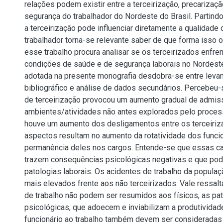
relações podem existir entre a terceirização, precarizaç
segurança do trabalhador do Nordeste do Brasil. Partind
a terceirização pode influenciar diretamente a qualidade 
trabalhador torna-se relevante saber de que forma isso oc
esse trabalho procura analisar se os terceirizados enfre
condições de saúde e de segurança laborais no Nordest
adotada na presente monografia desdobra-se entre leva
bibliográfico e análise de dados secundários. Percebeu
de terceirização provocou um aumento gradual de admi
ambientes/atividades não antes explorados pelo proce
houve um aumento dos desligamentos entre os terceiriz
aspectos resultam no aumento da rotatividade dos funcio
permanência deles nos cargos. Entende-se que essas ca
trazem consequências psicológicas negativas e que pod
patologias laborais. Os acidentes de trabalho da populaç
mais elevados frente aos não terceirizados. Vale ressalt
de trabalho não podem ser resumidos aos físicos, as pa
psicológicas, que adoecem e inviabilizam a produtividade
funcionário ao trabalho também devem ser considerada