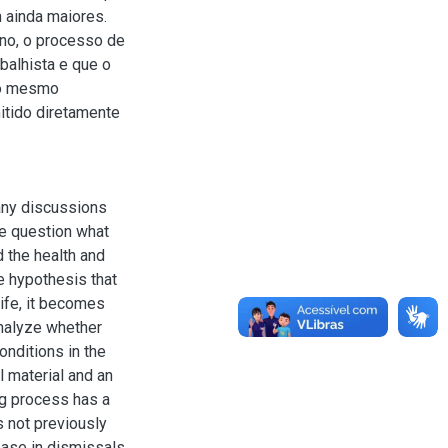
 ainda maiores.
no, o processo de
abalhista e que o
 o mesmo
itido diretamente
many discussions
we question what
 the health and
he hypothesis that
life, it becomes
analyze whether
nditions in the
l material and an
ng process has a
s not previously
ease in dismissals