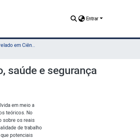
Entrar
TCC - Bacharelado em Ciências Econômicas (Sede)
ão, saúde e segurança
olvida em meio a
s teóricos. No
o sobre os reais
alidade de trabalho
 que potenciais