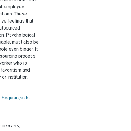
 of employee
itions. These
ive feelings that
outsourced
on. Psychological
iable, must also be
le even bigger. It
utsourcing process
worker who is
favoritism and
or institution.
;
Segurança do
irizáveis,