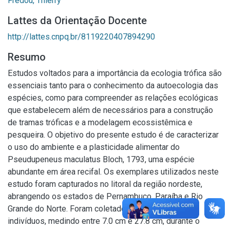
Frédou, Thierry
Lattes da Orientação Docente
http://lattes.cnpq.br/8119220407894290
Resumo
Estudos voltados para a importância da ecologia trófica são
essenciais tanto para o conhecimento da autoecologia das
espécies, como para compreender as relações ecológicas
que estabelecem além de necessários para a construção
de tramas tróficas e a modelagem ecossistêmica e
pesqueira. O objetivo do presente estudo é de caracterizar
o uso do ambiente e a plasticidade alimentar do
Pseudupeneus maculatus Bloch, 1793, uma espécie
abundante em área recifal. Os exemplares utilizados neste
estudo foram capturados no litoral da região nordeste,
abrangendo os estados de Pernambuco, Paraíba e Rio
Grande do Norte. Foram coletados um total de 56
indivíduos, medindo entre 7.0 cm e 27.8 cm, durante o