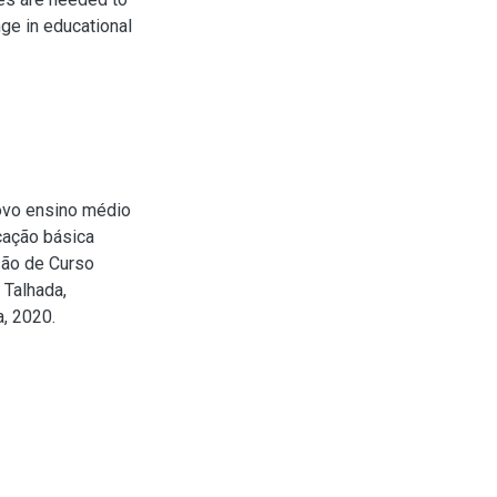
nge in educational
ovo ensino médio
cação básica
são de Curso
 Talhada,
, 2020.