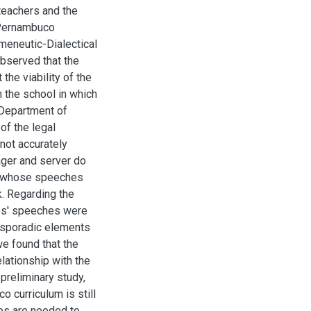
teachers and the
 Pernambuco
meneutic-Dialectical
bserved that the
he viability of the
h the school in which
 Department of
of the legal
not accurately
ager and server do
e whose speeches
k. Regarding the
ees' speeches were
e sporadic elements
we found that the
lationship with the
 preliminary study,
o curriculum is still
hes are needed to