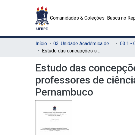
Comunidades & Coleções
Busca no Rep
Início
03. Unidade Acadêmica de Serra Talhada (UAST)
03.1 -
Estudo das concepções sobre o novo ensino médio dos gestores e professores de ciências da rede de educação básica estadual de Pernambuco
Estudo das concepçõe
professores de ciênci
Pernambuco