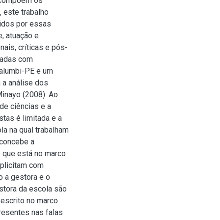
e compõem os
 este trabalho
gidos por essas
e, atuação e
nais, críticas e pós-
uradas com
Calumbi-PE e um
 a análise dos
Minayo (2008). Ao
e ciências e a
tas é limitada e a
ola na qual trabalham
 concebe a
o que está no marco
xplicitam com
o a gestora e o
stora da escola são
 escrito no marco
resentes nas falas