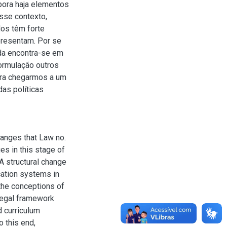
mbora haja elementos
sse contexto,
os têm forte
presentam. Por se
nda encontra-se em
formulação outros
ara chegarmos a um
as políticas
anges that Law no.
s in this stage of
A structural change
cation systems in
 the conceptions of
legal framework
d curriculum
To this end,