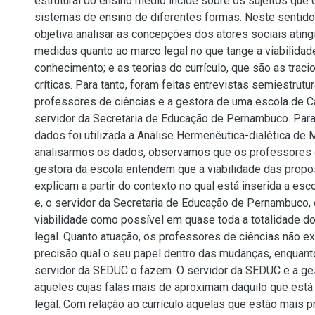
estrutural do ensino médio incide sobre os sujeitos qu
sistemas de ensino de diferentes formas. Neste sentido,
objetiva analisar as concepções dos atores sociais atin
medidas quanto ao marco legal no que tange a viabilidad
conhecimento; e as teorias do currículo, que são as tracio
críticas. Para tanto, foram feitas entrevistas semiestrut
professores de ciências e a gestora de uma escola de 
servidor da Secretaria de Educação de Pernambuco. Para
dados foi utilizada a Análise Hermenêutica-dialética de 
analisarmos os dados, observamos que os professores d
gestora da escola entendem que a viabilidade das propos
explicam a partir do contexto no qual está inserida a esc
e, o servidor da Secretaria de Educação de Pernambuco,
viabilidade como possível em quase toda a totalidade d
legal. Quanto atuação, os professores de ciências não e
precisão qual o seu papel dentro das mudanças, enquant
servidor da SEDUC o fazem. O servidor da SEDUC e a ge
aqueles cujas falas mais de aproximam daquilo que está
legal. Com relação ao currículo aquelas que estão mais p