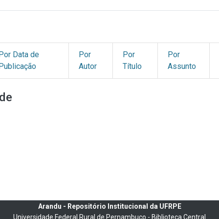
Por Data de
Por
Por
Por
Publicação
Autor
Título
Assunto
de
Arandu - Repositório Institucional da UFRPE
Universidade Federal Rural de Pernambuco - Biblioteca Central