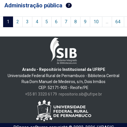
Administração pública
7
(current)
1
2
3
4
5
6
7
8
9
10
...
64
Arandu - Repositório Institucional da UFRPE
Universidade Federal Rural de Pernambuco - Biblioteca Central
Rua Dom Manuel de Medeiros, s/n, Dois Irmãos
CEP: 52171-900 - Recife/PE
+55 81 3320 6179
repositorio.sib@ufrpe.br