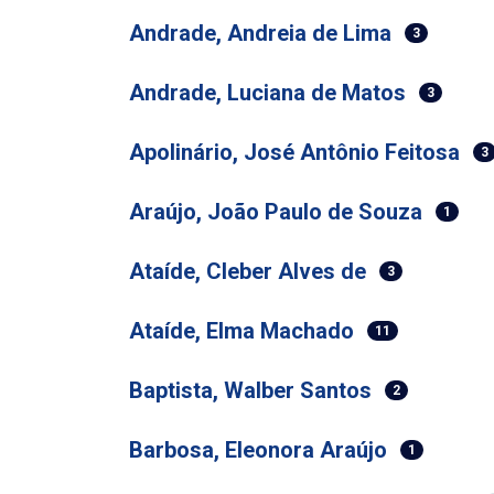
Andrade, Andreia de Lima
3
Andrade, Luciana de Matos
3
Apolinário, José Antônio Feitosa
3
Araújo, João Paulo de Souza
1
Ataíde, Cleber Alves de
3
Ataíde, Elma Machado
11
Baptista, Walber Santos
2
Barbosa, Eleonora Araújo
1