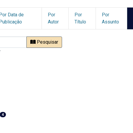
Por Data de
Por
Por
Por
Publicação
Autor
Título
Assunto
Pesquisar
r
4