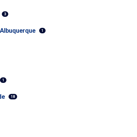
3
 Albuquerque
1
1
de
18