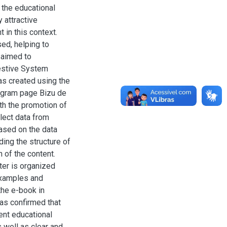
 the educational
y attractive
 in this context.
sed, helping to
h aimed to
estive System
as created using the
agram page Bizu de
th the promotion of
lect data from
based on the data
ding the structure of
h of the content.
ter is organized
examples and
the e-book in
was confirmed that
rent educational
s well as clear and