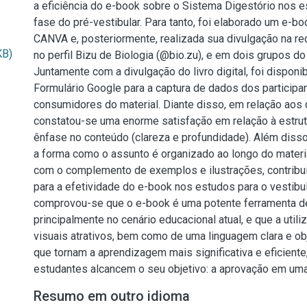
a eficiência do e-book sobre o Sistema Digestório nos e
fase do pré-vestibular. Para tanto, foi elaborado um e-bo
CANVA e, posteriormente, realizada sua divulgação na re
KB)
no perfil Bizu de Biologia (@bio.zu), e em dois grupos d
Juntamente com a divulgação do livro digital, foi disponi
Formulário Google para a captura de dados dos participa
consumidores do material. Diante disso, em relação aos
constatou-se uma enorme satisfação em relação à estrut
ênfase no conteúdo (clareza e profundidade). Além disso
a forma como o assunto é organizado ao longo do materia
com o complemento de exemplos e ilustrações, contribui
para a efetividade do e-book nos estudos para o vestibula
comprovou-se que o e-book é uma potente ferramenta d
principalmente no cenário educacional atual, e que a util
visuais atrativos, bem como de uma linguagem clara e obj
que tornam a aprendizagem mais significativa e eficiente
estudantes alcancem o seu objetivo: a aprovação em uma
Resumo em outro idioma