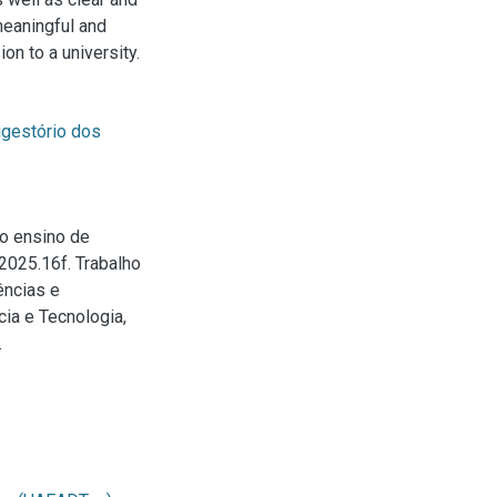
meaningful and
on to a university.
igestório dos
 o ensino de
2025.16f. Trabalho
ências e
ia e Tecnologia,
.