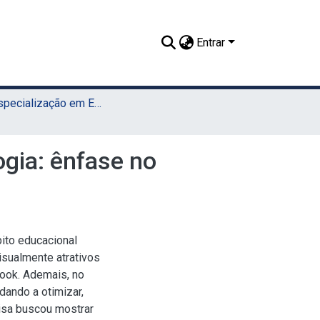
Entrar
TCC - Especialização em Ensino de Ciências e Matemática (UAEADTec)
ogia: ênfase no
ito educacional
isualmente atrativos
book. Ademais, no
udando a otimizar,
uisa buscou mostrar