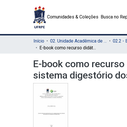
Comunidades & Coleções
Busca no Rep
Início
02. Unidade Acadêmica de Educação a Distância e Tecnologia (UAEADTec)
E-book como recurso didático para o ensino de biologia: ênfase no sistema digestório dos vertebrados
E-book como recurso d
sistema digestório do