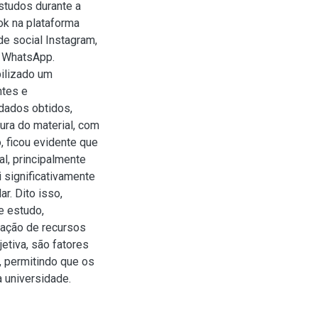
studos durante a
ok na plataforma
de social Instagram,
o WhatsApp.
bilizado um
ntes e
 dados obtidos,
ura do material, com
, ficou evidente que
l, principalmente
 significativamente
r. Dito isso,
e estudo,
ização de recursos
etiva, são fatores
, permitindo que os
 universidade.