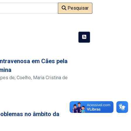
Pesquisar
intravenosa em Cães pela
mina
opes de
;
Coelho, Maria Cristina de
roblemas no âmbito da