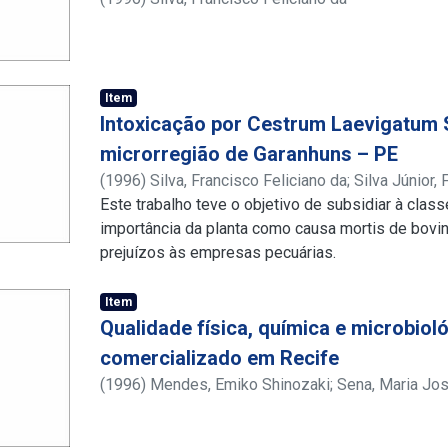
Item
Intoxicação por Cestrum Laevigatum 
microrregião de Garanhuns – PE
(
1996
)
Silva, Francisco Feliciano da
;
Silva Júnior,
Este trabalho teve o objetivo de subsidiar à clas
importância da planta como causa mortis de bovi
prejuízos às empresas pecuárias.
Item
Qualidade física, química e microbioló
comercializado em Recife
(
1996
)
Mendes, Emiko Shinozaki
;
Sena, Maria Jo