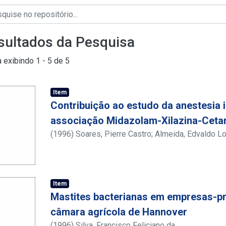
sultados da Pesquisa
a exibindo
1 - 5 de 5
Item
Contribuição ao estudo da anestesia 
associação Midazolam-Xilazina-Ceta
(
1996
)
Soares, Pierre Castro
;
Almeida, Edvaldo L
Oliveira Cardoso
;
Athayde, Ana Célia Rodrigues
Item
Mastites bacterianas em empresas-p
câmara agrícola de Hannover
(
1996
)
Silva, Francisco Feliciano da