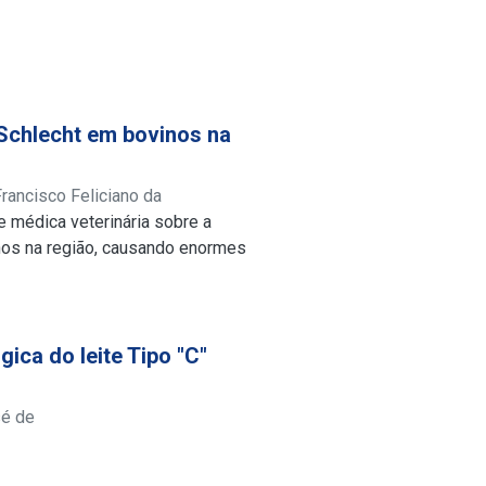
Schlecht em bovinos na
 Francisco Feliciano da
se médica veterinária sobre a
nos na região, causando enormes
gica do leite Tipo "C"
sé de