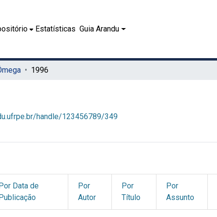
ositório
Estatísticas
Guia Arandu
 Ômega
1996
ndu.ufrpe.br/handle/123456789/349
Por Data de
Por
Por
Por
Publicação
Autor
Título
Assunto