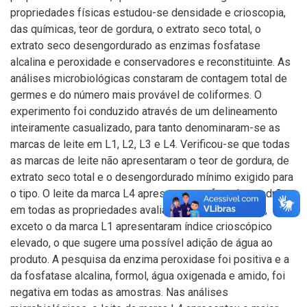
propriedades físicas estudou-se densidade e crioscopia,
das químicas, teor de gordura, o extrato seco total, o
extrato seco desengordurado as enzimas fosfatase
alcalina e peroxidade e conservadores e reconstituinte. As
análises microbiológicas constaram de contagem total de
germes e do número mais provável de coliformes. O
experimento foi conduzido através de um delineamento
inteiramente casualizado, para tanto denominaram-se as
marcas de leite em L1, L2, L3 e L4. Verificou-se que todas
as marcas de leite não apresentaram o teor de gordura, de
extrato seco total e o desengordurado mínimo exigido para
o tipo. O leite da marca L4 apresentou-se fora dos padrões
em todas as propriedades avaliadas. Todos os leites,
exceto o da marca L1 apresentaram índice crioscópico
elevado, o que sugere uma possível adição de água ao
produto. A pesquisa da enzima peroxidase foi positiva e a
da fosfatase alcalina, formol, água oxigenada e amido, foi
negativa em todas as amostras. Nas análises