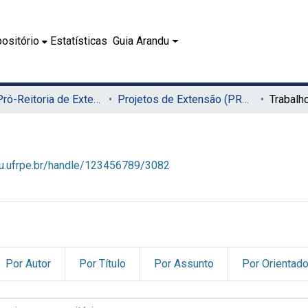
ositório
Estatísticas
Guia Arandu
01.5 - Pró-Reitoria de Extensão, Cultura e Cidadania (PROExC)
Projetos de Extensão (PROExC)
Trabalh
du.ufrpe.br/handle/123456789/3082
Por Autor
Por Título
Por Assunto
Por Orientado