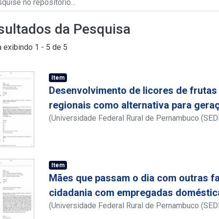
sultados da Pesquisa
a exibindo
1 - 5 de 5
Item
Desenvolvimento de licores de frutas
regionais como alternativa para gera
(
Universidade Federal Rural de Pernambuco (SED
Rural
,
2009
)
Siqueira, Amanda de Morais Oliveira
Item
Mães que passam o dia com outras fam
cidadania com empregadas doméstica
(
Universidade Federal Rural de Pernambuco (SEDE
Extensão
,
2009
)
Fernandes, Raquel de Aragão Uc