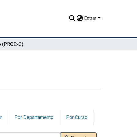
Entrar
o (PROExC)
r
Por Departamento
Por Curso