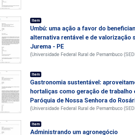
Item
Umbú: uma ação a favor do beneficia
alternativa rentável e de valorização 
Jurema - PE
(
Universidade Federal Rural de Pernambuco (SED
Fisiologia Animal
,
2009
)
Duarte, Helena Simões
Item
Gastronomia sustentável: aproveitame
hortaliças como geração de trabalho
Paróquia de Nossa Senhora do Rosár
(
Universidade Federal Rural de Pernambuco (SED
Rural
,
2011
)
Romeiro, Edenilze Teles
Item
Administrando um agronegócio