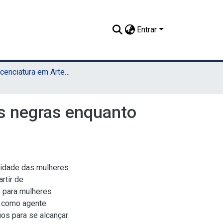
Entrar
TCC - Licenciatura em Artes Visuais (UAEADTec)
as negras enquanto
ividade das mulheres
rtir de
s para mulheres
s como agente
os para se alcançar