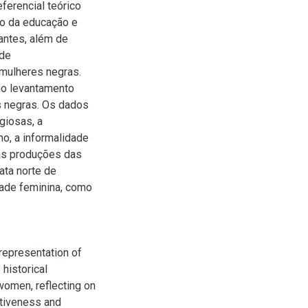
ferencial teórico
co da educação e
antes, além de
 de
 mulheres negras.
o levantamento
as negras. Os dados
igiosas, a
mo, a informalidade
das produções das
ata norte de
dade feminina, como
representation of
 historical
 women, reflecting on
ativeness and