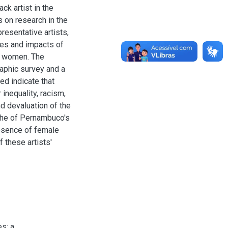
ck artist in the
s on research in the
resentative artists,
ges and impacts of
ck women. The
aphic survey and a
ed indicate that
 inequality, racism,
nd devaluation of the
y the of Pernambuco's
absence of female
f these artists'
s: a