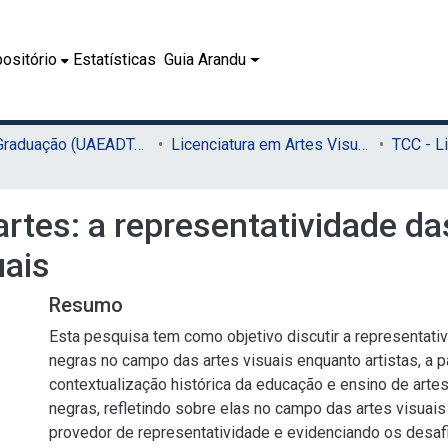
ositório
Estatísticas
Guia Arandu
02.1 - Graduação (UAEADTec)
Licenciatura em Artes Visuais (UAEADTec)
rtes: a representatividade d
uais
Resumo
Esta pesquisa tem como objetivo discutir a representat
negras no campo das artes visuais enquanto artistas, a pa
contextualização histórica da educação e ensino de arte
negras, refletindo sobre elas no campo das artes visuai
provedor de representatividade e evidenciando os desafi