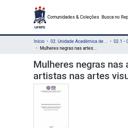
Comunidades & Coleções
Busca no Rep
Início
02. Unidade Acadêmica de Educação a Distância e Tecnologia (UAEADTec)
Mulheres negras nas artes: a representatividade das negras enquanto artistas nas artes visuais
Mulheres negras nas a
artistas nas artes vis