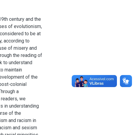
19th century and the
ses of evolutionism,
considered to be at
y, according to
ause of misery and
hrough the reading of
k to understand
to maintain
development of the
post-colonial
Through a
r readers, we
rs in understanding
rse of the
lism and racism in
racism and sexism
h racial minorities