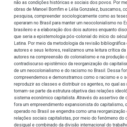
não as condições históricas e sociais dos povos. Por mei
obras de Manoel Bomfim e Lélia Gonzalez, buscamos, co
pesquisa, compreender sociologicamente como as teses
operaram no Brasil para manter um neocolonialismo no E
brasileiro e a elaboração dos dois autores enquanto dis
que seria a epistemologia pós-colonial do início do sécu
Latina. Por meio da metodologia da revisão bibliográfica
autores e seus leitores, realizamos uma leitura crítica da
autores na compreensão do colonialismo e na produção
contradiscurso epistêmico da reorganização do capitali
de um neocolonialismo e do racismo no Brasil. Dessa fo
compreendemos e demonstramos como o racismo e o s
reproduzir as classes e distribuir os agentes, no qual as 
tornam-se parte da estrutura objetiva das relações ideoló
sistema econômico capitalista. Através do assertivo de 
fora um empreendimento expansionista do capitalismo, 
operado no Brasil se engendra como uma reorganização
relações sociais capitalistas, por meio do fenômeno do
desigual e combinado da divisão internacional do trabalh