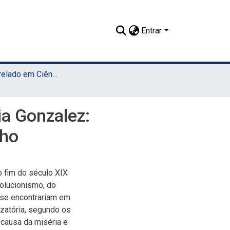
Entrar
TCC - Bacharelado em Ciências Sociais (Sede)
ia Gonzalez:
lho
 fim do século XIX
volucionismo, do
 se encontrariam em
izatória, segundo os
 causa da miséria e