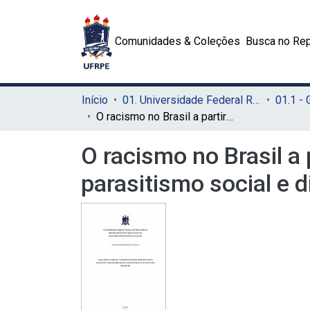
Comunidades & Coleções
Busca no Rep
Início
01. Universidade Federal Rural de Pernambuco - UFRPE (Sede)
01.1 -
O racismo no Brasil a partir de Manoel Bomfim e Lélia Gonzalez: parasitismo social e divisão racial e sexual do trabalho
O racismo no Brasil a
parasitismo social e d