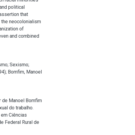
and political
assertion that
, the neocolonialism
anization of
uneven and combined
smo
;
Sexismo
;
94)
;
Bomfim, Manoel
tir de Manoel Bomfim
xual do trabalho.
o em Ciências
de Federal Rural de