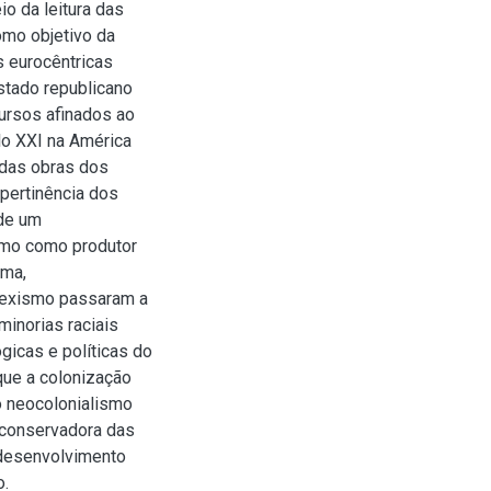
o da leitura das
mo objetivo da
 eurocêntricas
stado republicano
cursos afinados ao
lo XXI na América
 das obras dos
 pertinência dos
 de um
smo como produtor
rma,
exismo passaram a
minorias raciais
gicas e políticas do
que a colonização
o neocolonialismo
 conservadora das
 desenvolvimento
o.