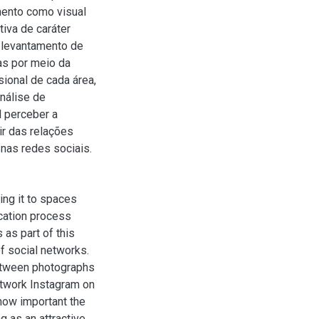
mento como visual
iva de caráter
e levantamento de
as por meio da
sional de cada área,
nálise de
l perceber a
ir das relações
nas redes sociais.
ing it to spaces
ication process
as part of this
f social networks.
between photographs
network Instagram on
how important the
ng as an attractive