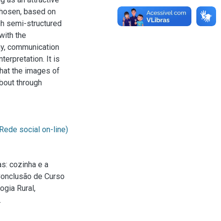
chosen, based on
gh semi-structured
with the
my, communication
terpretation. It is
that the images of
about through
Rede social on-line)
s: cozinha e a
 Conclusão de Curso
gia Rural,
.