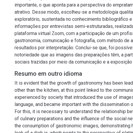
importante, o que aponta para a perspectiva do emprata
2
atrativo. Desse modo, escolheu-se a metodologia qualitat
exploratório, sustentada no conhecimento bibliográfico 
informações por entrevistas semi-estruturadas, realizad
plataforma virtual Zoom, com a participação de um profis
gastronomia, comunicação e fotografia, com método de a
resultados por interpretação. Conclui-se que, foi possíve
notoriedade que as imagens das preparações têm, a part
sociais trazidas por meio da comunicação e a exposição 
Resumo em outro idioma
It is evident that the growth of gastronomy has been lead
other than the kitchen, at this point linked to the commun
experienced by society that introduced the use of images 
language, and became important with the dissemination o
For this, it is necessary to understand the relationship 
of culinary preparations and the influence of the social 
the consumption of gastronomic images, demonstrating 
look of a dish is, which points to the perspective of plati