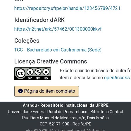
https://repository.ufrpe.br/handle/123456789/4721
Identificador dARK
https://n2t.net/ark:/57462/001300000kkvf
Coleções
TCC - Bacharelado em Gastronomia (Sede)
Licença Creative Commons
Exceto quando indicado de outra fo
item é descrita como
openAccess
Página do item completo
Arandu - Repositório Institucional da UFRPE
Universidade Federal Rural de Pernambuco - Biblioteca Central
Rua Dom Manuel de Medeiros, s/n, Dois Irmãos
CEP: 52171-900 - Recife/PE
+55 81 3320 6179
repositorio.sib@ufrpe.br