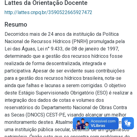
Lattes da Orientação Docente
http://lattes.cnpq.br/3590522665927472
Resumo
Decorridos mais de 24 anos da instituição da Política
Nacional de Recursos Hídricos (PNRH) promulgada pela
Lei das Águas, Lei n° 9.433, de 08 de janeiro de 1997,
determinado que a gestão dos recursos hídricos fosse
realizada de forma descentralizada, integrada e
participativa. Apesar de ser evidente suas contribuições
para a gestão dos recursos hídricos brasileira, nota-se
ainda que falhas e lacunas a serem corrigidas. O objetivo
deste Estágio Supervisionado Obrigatório (ESO) é realizar a
integração dos dados de cotas e volumes dos
reservatórios do Departamento Nacional de Obras Contra
as Secas (DNOCS) CEST-PE, visando alcançar um melhor
monitoramento destes. Atualmente o DNOCS representa
uma instituição pública secular, detentor de um gigantesco
patrimônio. Órgão este que se encontra com problemas de