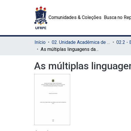
Comunidades & Coleções
Busca no Rep
Início
02. Unidade Acadêmica de Educação a Distância e Tecnologia (UAEADTec)
As múltiplas linguagens das narrativas digitais no ensino da arte
As múltiplas linguagen