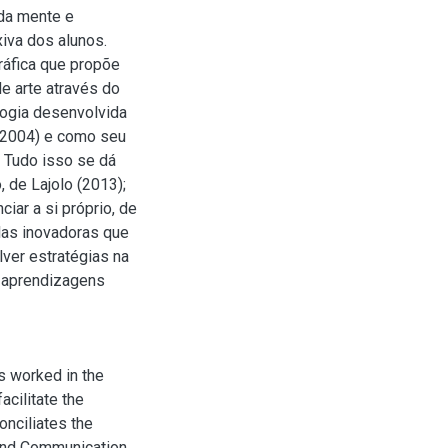
da mente e
iva dos alunos.
gráfica que propõe
e arte através do
logia desenvolvida
 (2004) e como seu
. Tudo isso se dá
 de Lajolo (2013);
iar a si próprio, de
ulas inovadoras que
lver estratégias na
r aprendizagens
s worked in the
acilitate the
onciliates the
n and Communication