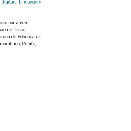
 digitais
;
Linguagem
as narrativas
usão de Curso
êmica de Educação a
ernambuco, Recife,