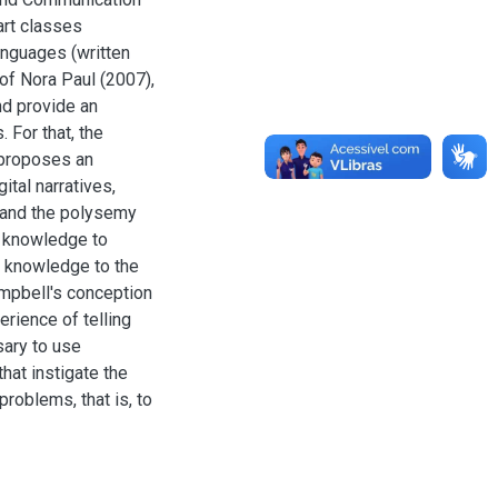
art classes
languages (written
of Nora Paul (2007),
nd provide an
 For that, the
 proposes an
ital narratives,
 and the polysemy
d knowledge to
d knowledge to the
ampbell's conception
erience of telling
sary to use
hat instigate the
problems, that is, to