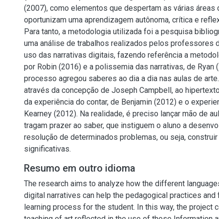
(2007), como elementos que despertam as várias áreas 
oportunizam uma aprendizagem autônoma, crítica e reflex
Para tanto, a metodologia utilizada foi a pesquisa biblio
uma análise de trabalhos realizados pelos professores d
uso das narrativas digitais, fazendo referência a metodo
por Robin (2016) e a polissemia das narrativas, de Ryan
processo agregou saberes ao dia a dia nas aulas de arte
através da concepção de Joseph Campbell, ao hipertexto,
da experiência do contar, de Benjamin (2012) e o experienc
Kearney (2012). Na realidade, é preciso lançar mão de a
tragam prazer ao saber, que instiguem o aluno a desenvo
resolução de determinados problemas, ou seja, construi
significativas.
Resumo em outro idioma
The research aims to analyze how the different language
digital narratives can help the pedagogical practices and f
learning process for the student. In this way, the project c
teaching of art reflected in the use of these Informatio