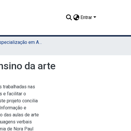
Entrar
TCC - Especialização em Artes e Tecnologia (UAEADTec)
nsino da arte
s trabalhadas nas
 e facilitar o
e projeto concilia
 Informação e
 das aulas de arte
nguagens verbais
omia de Nora Paul