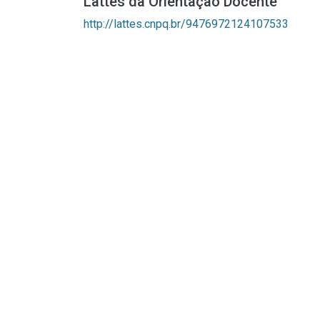
Lattes da Orientação Docente
http://lattes.cnpq.br/9476972124107533