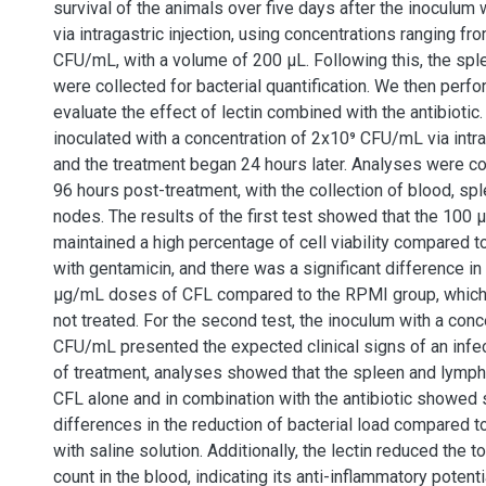
survival of the animals over five days after the inoculum
via intragastric injection, using concentrations ranging f
CFU/mL, with a volume of 200 μL. Following this, the sple
were collected for bacterial quantification. We then perfo
evaluate the effect of lectin combined with the antibioti
inoculated with a concentration of 2x10⁹ CFU/mL via intrag
and the treatment began 24 hours later. Analyses were c
96 hours post-treatment, with the collection of blood, spl
nodes. The results of the first test showed that the 100
maintained a high percentage of cell viability compared t
with gentamicin, and there was a significant difference i
μg/mL doses of CFL compared to the RPMI group, which
not treated. For the second test, the inoculum with a conc
CFU/mL presented the expected clinical signs of an infec
of treatment, analyses showed that the spleen and lymph
CFL alone and in combination with the antibiotic showed s
differences in the reduction of bacterial load compared t
with saline solution. Additionally, the lectin reduced the t
count in the blood, indicating its anti-inflammatory potenti