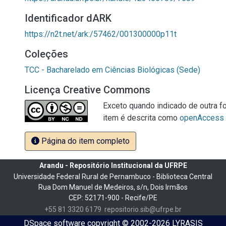
Identificador dARK
https://n2t.net/ark:/57462/001300000p11t
Coleções
TCC - Bacharelado em Ciências Biológicas (Sede)
Licença Creative Commons
Exceto quando indicado de outra fo
item é descrita como
openAccess
Página do item completo
Arandu - Repositório Institucional da UFRPE
Universidade Federal Rural de Pernambuco - Biblioteca Central
Rua Dom Manuel de Medeiros, s/n, Dois Irmãos
CEP: 52171-900 - Recife/PE
+55 81 3320 6179
repositorio.sib@ufrpe.br
DSpace software
copyright © 2002-2026
LYRASIS