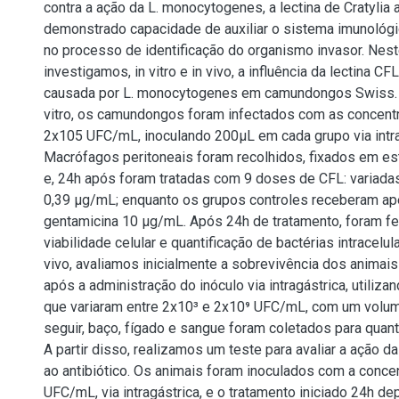
contra a ação da L. monocytogenes, a lectina de Cratylia 
demonstrado capacidade de auxiliar o sistema imunológ
no processo de identificação do organismo invasor. Nest
investigamos, in vitro e in vivo, a influência da lectina CF
causada por L. monocytogenes em camundongos Swiss. P
vitro, os camundongos foram infectados com as concen
2x105 UFC/mL, inoculando 200μL em cada grupo via intra
Macrófagos peritoneais foram recolhidos, fixados em e
e, 24h após foram tratadas com 9 doses de CFL: variada
0,39 μg/mL; enquanto os grupos controles receberam a
gentamicina 10 μg/mL. Após 24h de tratamento, foram fe
viabilidade celular e quantificação de bactérias intracelul
vivo, avaliamos inicialmente a sobrevivência dos animais
após a administração do inóculo via intragástrica, utiliz
que variaram entre 2x10³ e 2x10⁹ UFC/mL, com um volum
seguir, baço, fígado e sangue foram coletados para quanti
A partir disso, realizamos um teste para avaliar a ação d
ao antibiótico. Os animais foram inoculados com a conc
UFC/mL, via intragástrica, e o tratamento iniciado 24h de