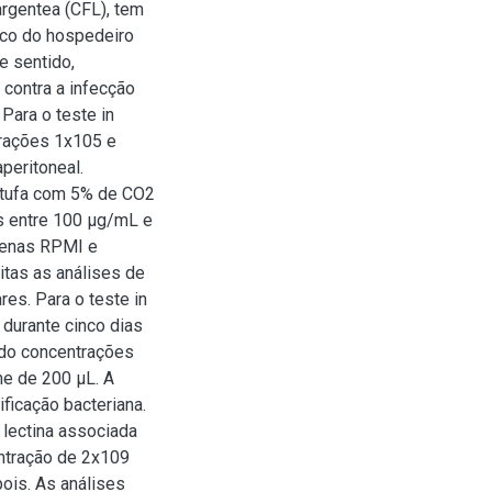
argentea (CFL), tem
ico do hospedeiro
e sentido,
L contra a infecção
ara o teste in
trações 1x105 e
peritoneal.
stufa com 5% de CO2
s entre 100 μg/mL e
penas RPMI e
itas as análises de
ares. Para o teste in
 durante cinco dias
ando concentrações
e de 200 μL. A
ficação bacteriana.
a lectina associada
entração de 2x109
pois. As análises