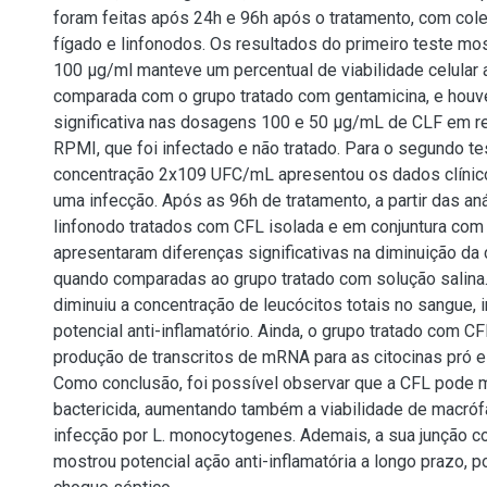
foram feitas após 24h e 96h após o tratamento, com cole
fígado e linfonodos. Os resultados do primeiro teste mo
100 μg/ml manteve um percentual de viabilidade celular 
comparada com o grupo tratado com gentamicina, e houv
significativa nas dosagens 100 e 50 μg/mL de CLF em r
RPMI, que foi infectado e não tratado. Para o segundo te
concentração 2x109 UFC/mL apresentou os dados clíni
uma infecção. Após as 96h de tratamento, a partir das aná
linfonodo tratados com CFL isolada e em conjuntura com o
apresentaram diferenças significativas na diminuição da 
quando comparadas ao grupo tratado com solução salina.
diminuiu a concentração de leucócitos totais no sangue, 
potencial anti-inflamatório. Ainda, o grupo tratado com C
produção de transcritos de mRNA para as citocinas pró e 
Como conclusão, foi possível observar que a CFL pode m
bactericida, aumentando também a viabilidade de macró
infecção por L. monocytogenes. Ademais, a sua junção c
mostrou potencial ação anti-inflamatória a longo prazo, p