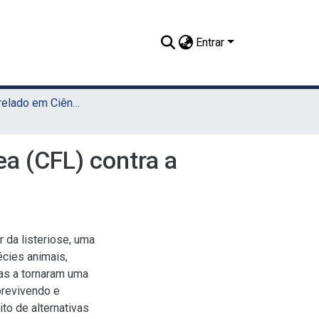
Entrar
TCC - Bacharelado em Ciências Biológicas (Sede)
ea (CFL) contra a
 da listeriose, uma
cies animais,
cas a tornaram uma
obrevivendo e
to de alternativas