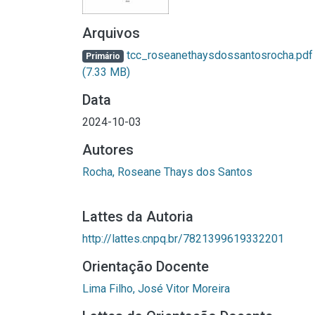
Arquivos
tcc_roseanethaysdossantosrocha.pdf
Primário
(7.33 MB)
Data
2024-10-03
Autores
Rocha, Roseane Thays dos Santos
Lattes da Autoria
http://lattes.cnpq.br/7821399619332201
Orientação Docente
Lima Filho, José Vitor Moreira