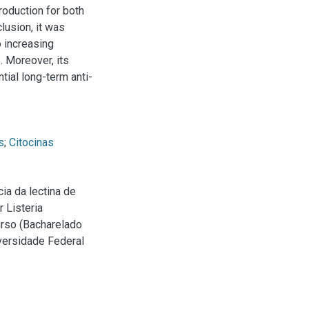
oduction for both
lusion, it was
o increasing
. Moreover, its
tial long-term anti-
s
;
Citocinas
ia da lectina de
r Listeria
urso (Bacharelado
versidade Federal