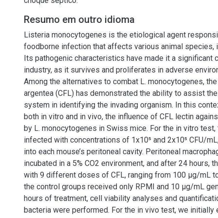
choque séptico.
Resumo em outro idioma
Listeria monocytogenes is the etiological agent responsibl
foodborne infection that affects various animal species, 
Its pathogenic characteristics have made it a significant 
industry, as it survives and proliferates in adverse envir
Among the alternatives to combat L. monocytogenes, the l
argentea (CFL) has demonstrated the ability to assist th
system in identifying the invading organism. In this conte
both in vitro and in vivo, the influence of CFL lectin again
by L. monocytogenes in Swiss mice. For the in vitro test,
infected with concentrations of 1x10⁵ and 2x10⁵ CFU/mL,
into each mouse’s peritoneal cavity. Peritoneal macropha
incubated in a 5% CO2 environment, and after 24 hours, t
with 9 different doses of CFL, ranging from 100 μg/mL t
the control groups received only RPMI and 10 μg/mL gent
hours of treatment, cell viability analyses and quantificatio
bacteria were performed. For the in vivo test, we initially