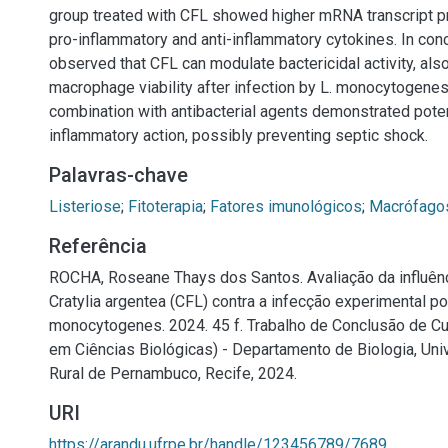
group treated with CFL showed higher mRNA transcript pr
pro-inflammatory and anti-inflammatory cytokines. In conc
observed that CFL can modulate bactericidal activity, als
macrophage viability after infection by L. monocytogenes
combination with antibacterial agents demonstrated poten
inflammatory action, possibly preventing septic shock.
Palavras-chave
Listeriose
;
Fitoterapia
;
Fatores imunológicos
;
Macrófago
Referência
ROCHA, Roseane Thays dos Santos. Avaliação da influênc
Cratylia argentea (CFL) contra a infecção experimental po
monocytogenes. 2024. 45 f. Trabalho de Conclusão de C
em Ciências Biológicas) - Departamento de Biologia, Uni
Rural de Pernambuco, Recife, 2024.
URI
https://arandu.ufrpe.br/handle/123456789/7689