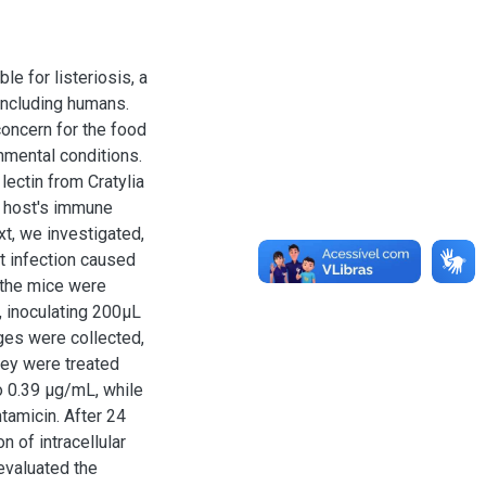
e for listeriosis, a
including humans.
concern for the food
onmental conditions.
ectin from Cratylia
e host's immune
xt, we investigated,
st infection caused
 the mice were
 inoculating 200μL
ges were collected,
hey were treated
o 0.39 μg/mL, while
amicin. After 24
n of intracellular
 evaluated the