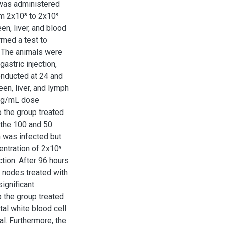
 was administered
rom 2x10³ to 2x10⁹
en, liver, and blood
rmed a test to
c. The animals were
astric injection,
onducted at 24 and
een, liver, and lymph
 μg/mL dose
o the group treated
n the 100 and 50
 was infected but
entration of 2x10⁹
tion. After 96 hours
 nodes treated with
ignificant
o the group treated
otal white blood cell
al. Furthermore, the