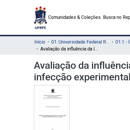
Comunidades & Coleções
Busca no Rep
Início
01. Universidade Federal Rural de Pernambuco - UFRPE (Sede)
01.1 -
Avaliação da influência da lectina de Cratylia argentea (CFL) contra a infecção experimental por Listeria monocytogenes
Avaliação da influênci
infecção experimenta