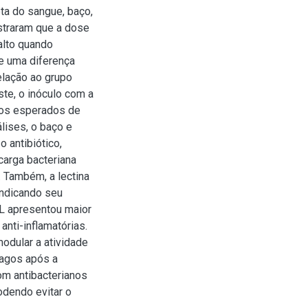
ta do sangue, baço,
straram que a dose
alto quando
e uma diferença
elação ao grupo
ste, o inóculo com a
cos esperados de
lises, o baço e
 antibiótico,
carga bacteriana
 Também, a lectina
indicando seu
FL apresentou maior
anti-inflamatórias.
odular a atividade
fagos após a
om antibacterianos
odendo evitar o