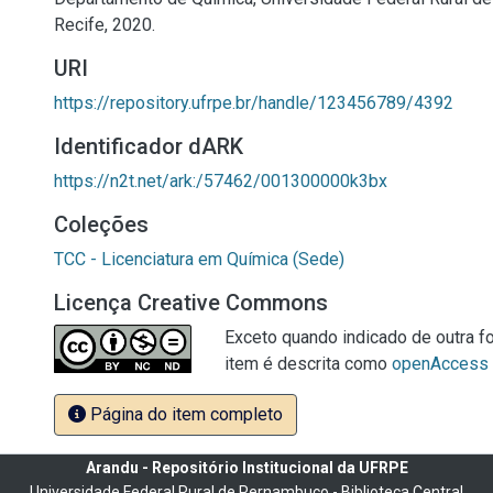
Recife, 2020.
URI
https://repository.ufrpe.br/handle/123456789/4392
Identificador dARK
https://n2t.net/ark:/57462/001300000k3bx
Coleções
TCC - Licenciatura em Química (Sede)
Licença Creative Commons
Exceto quando indicado de outra fo
item é descrita como
openAccess
Página do item completo
Arandu - Repositório Institucional da UFRPE
Universidade Federal Rural de Pernambuco - Biblioteca Central