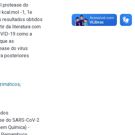
l protease do
 kcal.mol -1, 1e
Os resultados obtidos
r da literatura com
OVID-19 como a
 que as
tease do vírus
a posteriores
nzimáticos
;
ados
ease do SARS-CoV-2.
 em Química) -
e Pernambuco,