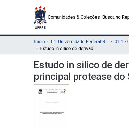
Comunidades & Coleções
Busca no Rep
Início
01. Universidade Federal Rural de Pernambuco - UFRPE (Sede)
01.1 -
Estudo in silico de derivados naftoquinônicos potenciais inibidores da principal protease do SARS-CoV-2
Estudo in silico de de
principal protease d