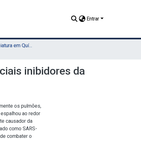
Entrar
TCC - Licenciatura em Química (Sede)
ciais inibidores da
lmente os pulmões,
 espalhou ao redor
te causador da
ficado como SARS-
 de combater o