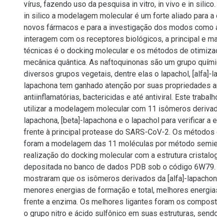
vírus, fazendo uso da pesquisa in vitro, in vivo e in silico
in silico a modelagem molecular é um forte aliado para 
novos fármacos e para a investigação dos modos como 
interagem com os receptores biológicos, a principal e m
técnicas é o docking molecular e os métodos de otimiza
mecânica quântica. As naftoquinonas são um grupo quím
diversos grupos vegetais, dentre elas o lapachol, [alfa]-l
lapachona tem ganhado atenção por suas propriedades an
antiinflamatórias, bactericidas e até antiviral. Este traba
utilizar a modelagem molecular com 11 isômeros derivado
lapachona, [beta]-lapachona e o lapachol para verificar a ef
frente à principal protease do SARS-CoV-2. Os métodos
foram a modelagem das 11 moléculas por método semie
realização do docking molecular com a estrutura cristalo
depositada no banco de dados PDB sob o código 6W79.
mostraram que os isômeros derivados da [alfa]-lapacho
menores energias de formação e total, melhores energia
frente a enzima. Os melhores ligantes foram os compos
o grupo nitro e ácido sulfônico em suas estruturas, sendo