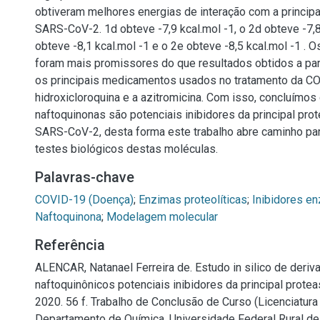
obtiveram melhores energias de interação com a principa
SARS-CoV-2. 1d obteve -7,9 kcal.mol -1, o 2d obteve -7,8
obteve -8,1 kcal.mol -1 e o 2e obteve -8,5 kcal.mol -1 . 
foram mais promissores do que resultados obtidos a parti
os principais medicamentos usados no tratamento da C
hidroxicloroquina e a azitromicina. Com isso, concluímos
naftoquinonas são potenciais inibidores da principal pro
SARS-CoV-2, desta forma este trabalho abre caminho par
testes biológicos destas moléculas.
Palavras-chave
COVID-19 (Doença)
;
Enzimas proteolíticas
;
Inibidores e
Naftoquinona
;
Modelagem molecular
Referência
ALENCAR, Natanael Ferreira de. Estudo in silico de deriv
naftoquinônicos potenciais inibidores da principal prot
2020. 56 f. Trabalho de Conclusão de Curso (Licenciatura
Departamento de Química, Universidade Federal Rural d