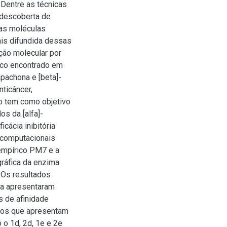
. Dentre as técnicas
a descoberta de
as moléculas
ais difundida dessas
ção molecular por
ico encontrado em
apachona e [beta]-
ticâncer,
lho tem como objetivo
s da [alfa]-
icácia inibitória
 computacionais
mpírico PM7 e a
gráfica da enzima
 Os resultados
na apresentaram
s de afinidade
tos que apresentam
 o 1d, 2d, 1e e 2e