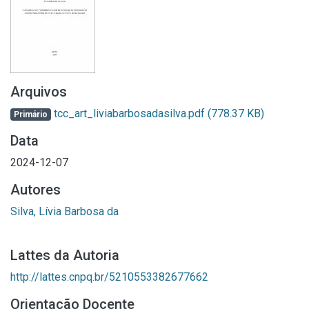
Arquivos
tcc_art_liviabarbosadasilva.pdf
(778.37 KB)
Primário
Data
2024-12-07
Autores
Silva, Lívia Barbosa da
Lattes da Autoria
http://lattes.cnpq.br/5210553382677662
Orientação Docente